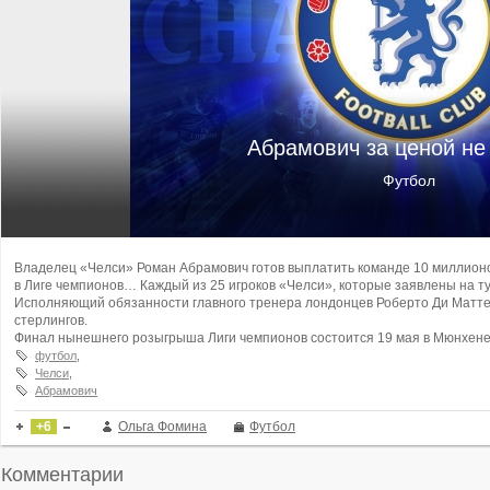
Абрамович за ценой не
Футбол
Владелец «Челси» Роман Абрамович готов выплатить команде 10 миллионов
в Лиге чемпионов…
Каждый из 25 игроков «Челси», которые заявлены на ту
Исполняющий обязанности главного тренера лондонцев Роберто Ди Маттео
стерлингов.
Финал нынешнего розыгрыша Лиги чемпионов состоится 19 мая в Мюнхене
футбол
,
Челси
,
Абрамович
+6
Ольга Фомина
Футбол
Комментарии