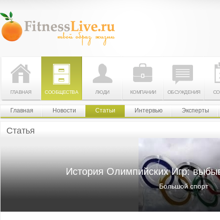
ГЛАВНАЯ
СООБЩЕСТВА
ЛЮДИ
КОМПАНИИ
ОБСУЖДЕНИЯ
СО
Главная
Новости
Статьи
Интервью
Эксперты
Статья
История Олимпийских Игр: выбы
Большой спорт