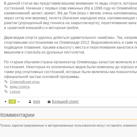
В данной статье мы представим вашему вниманию те виды спорта, которые
состязаний. Начиная с первых совр
еменных Игр в 1896 году из Олимпийск
наименований: крокет, крикет, Жё де Пом (игра с мячом, очень напоминающ
через сетку или веревку), пелота (баскская народная игра, напоминающая с
ракетки (упрощенный вид тенниса на закрытом корте), перетягивание кана
и «ракеткой-клюшкой») и моторная гребля.
Двум видам спорта удалось добиться удивительного «камбэка». Так, напри
спортивными состязаниями на Олимпиаде-2012. Видоизменялись и сами п
подводное плавание; прыжки в высоту с места и перетягивание канатов в 
мишеням и стрельба из дуэльных пистолетов.
По старым обычаям страна-организатор Олимпиады зачастую включала в 
состязания. Некоторые из исключенных видов были изменены до хорошо и
также ряд спортивных состязаний, которые были включены как показатель
официальной частью основной программы.
Олимпийские игры
,
виды спорта
,
статьи
+3
lomi
Большой спорт
Комментарии
Только зарегистрированные и авторизованные пользователи могут оставлять коммент