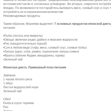
замените белый рис на бурый. Традиционный нешлифованный дикий рис и
источник клетчатки и «полезных углеводов». Во-вторых, сократите потребл
блюдах. По возможности постарайтесь выбирать мисо, соевый соус и соус
потреблять их в ограниченном количестве.
Рекомендуемые продукты
Таким образом, Морияма выделяет
7 основных продуктов японской диет
питания.
•Рыба (лосось или макрель)
•Овощи, включая редис дайкон и морские водоросли
•Рис (предпочтительно бурый)
•Соя в любом виде (тофу, мисо, соевый соус, соевые бобы)
•Лапша (удон, соба, рамен, пшеничная лапша сомен)
•Фрукты (яблоки Фуджи, мандарины, хурма)
•Зеленый чай
Японская диета. Примерный план питания
Завтрак
1 чашка белого риса
1 яйцо
Листья водорослей нори
Зеленый чай
Обед
Рыба в соусе терияки
Рис