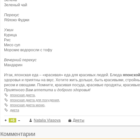
Зелень
Зеленый чай
Перекус
Яблоко Фуджи
Ужин
Курица
Рис
Мисо суп
Морские водоросли с тофу
Вечерний перекус
Мандарин
Итак, японская еда – «красивая» еда для красивых людей. Блюда
японской
здоровья и приятны на вкус. Хотите жить дольше, быть красивыми, стройн
рисом и овощами. Помните, красивая посуда, красивые продукты, красивые
Приятного Вам аппетита и доброго здоровья!
японская диета
,
японская диета для похудения
,
японская диета меню
,
диета
+6
Natalia Vlasova
Диеты
Комментарии