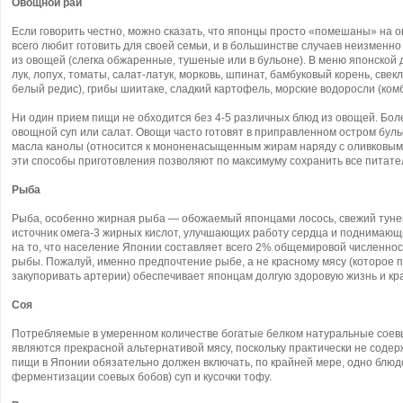
Овощной рай
Если говорить честно, можно сказать, что японцы просто «помешаны» на 
всего любит готовить для своей семьи, и в большинстве случаев неизменно
из овощей (слегка обжаренные, тушеные или в бульоне). В меню японской 
лук, лопух, томаты, салат-латук, морковь, шпинат, бамбуковый корень, свек
белый редис), грибы шиитаке, сладкий картофель, морские водоросли (комбу
Ни один прием пищи не обходится без 4-5 различных блюд из овощей. Боле
овощной суп или салат. Овощи часто готовят в приправленном остром бул
масла канолы (относится к мононенасыщенным жирам наряду с оливковым 
эти способы приготовления позволяют по максимуму сохранить все питат
Рыба
Рыба, особенно жирная рыба — обожаемый японцами лосось, свежий тунец
источник омега-3 жирных кислот, улучшающих работу сердца и поднимающи
на то, что население Японии составляет всего 2% общемировой численнос
рыбы. Пожалуй, именно предпочтение рыбе, а не красному мясу (которое 
закупоривать артерии) обеспечивает японцам долгую здоровую жизнь и к
Соя
Потребляемые в умеренном количестве богатые белком натуральные соевы
являются прекрасной альтернативой мясу, поскольку практически не сод
пищи в Японии обязательно должен включать, по крайней мере, одно блюдо
ферментизации соевых бобов) суп и кусочки тофу.