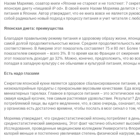
Наоми Мариямо, соавтор книги «Японки не стареют и не толстеют: 7 секре
японскую диету «пищевой iP
od». В своей книге Наоми Морияма делится с
питания в Японии. Автор утверждает, что ее книга вовсе не является руко
собой радикально новый подход к процессу питания и учит читателя с люб
Японская диета: преимущества
Благодаря правильному режиму питания и здоровому образу жизни, японц
самой долгой продолжительностью жизни. Средняя продолжительность жиз
соответственно. В Америке этот показатель составляет 75 и 80 лет. Более
показателем ожирения – всего 3%. В то время как во Франции от ожирения
этот показатель доходит до 32%. Можно, конечно, предположить, что во все
попадая в западную культуру с ее обычаями и культурой питания, японцы
Есть надо глазами
Секретом японской кухни является здоровое сбалансированное питание, в
низкокалорийные продукты с прекрасными вкусовыми качествами. Еда все
миниатюрных тарелках. Главное в процессе питания – это эстетическое на
смакуя каждый кусочек, тем самым растягивая удовольствие. Результат? Дл
потребляемой пищи, вы едите медленнее, что, в свою очередь, означает, 
у организма есть достаточно времени, чтобы послать в мозг сигнал о том, ч
Морияма утверждает, что среднестатистический японец потребляет в день
среднестатистический американец. Этот факт частично объясняет высокий
Исследования, проведенные медицинским колледжем Университета Флориды,
калорий меньше и постепенно увеличивая степень физической нагрузки, в