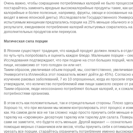
Очень важно, чтобы сокращение потребляемых калорий не было процессом
постарайтесь заменить вредные высококалорийные продукты такие, как ш
калорийные и более полезные, например, фрукты, овощи и основанные на б
входят в меню японской диеты). Исследователи Государственного Универ
испытуемым женщинам предлагались порции на 25% меньше обычного и с
результате, ежедневное потребление калорий испытуемых сократилось на 
дополнительных продуктов или перекусов.
Магическая сила порции
В Японии существует традиция, что каждый продукт должен лежать в отде
по чуть-чуть попробовать и оценить каждое блюдо. Маленькие порции – се
Исследования подтверждают, что при подаче на стол больших порций, чел
пищи, независимо от того голоден он или нет.
Таким образом, увеличивая объем порций, мы, соответственно, увеличив
Университета Иллинойса этот показатель может дойти до 45%). Согласно 
изучению раковых заболеваний, 7 из 10 опрошенных, когда их просили опре
утверждали, что количество потребляемой ими пищи зависело скорее от раз
Таким образом, люди неосознанно потребляют больше калорий, и, к сожале
потребностями организма.
В этом есть как положительные, так и отрицательные стороны. Плохо здесь
Хорошо то, что при желании мы можем контролировать этот процесс и изм
как. На самом деле все не так сложно: надо просто приучить себя меньше
тарелку на «скромную» десертную тарелку или тарелку для салата. Поверь
сами не заметите, что будете есть меньше. Другой вариант — сознательн
помощью мерных стаканчиков или весов, чтобы приучить себя к оптимально
урезать все порции, старайтесь ограничить потребление именно высокок