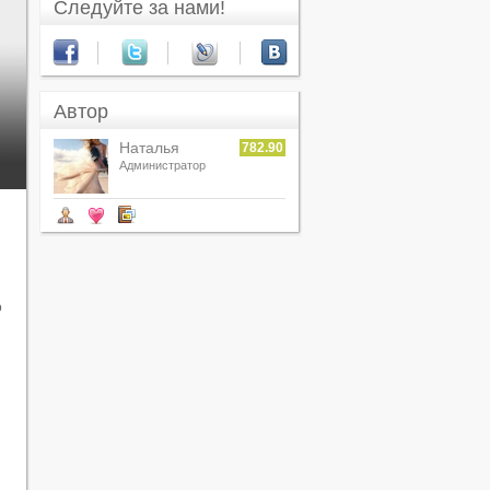
Следуйте за нами!
Автор
Наталья
782.90
Каверзина
Администратор
о