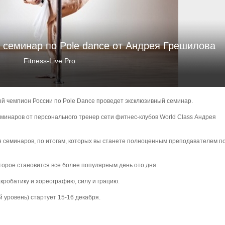
я семинар по Pole dance от Андрея Грешилова
Fitness-Live Pro
ый чемпион России по Pole Dance проведет эксклюзивный семинар.
еминаров от персонального тренер сети фитнес-клубов World Class Андрея
я семинаров, по итогам, которых вы станете полноценным преподавателем п
торое становится все более популярным день ото дня.
кробатику и хореографию, силу и грацию.
 уровень) стартует 15-16 декабря.