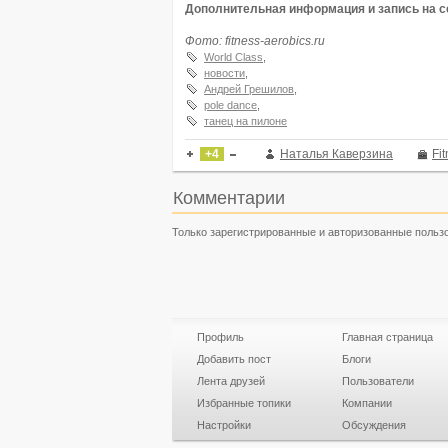
Дополнительная информация и запись на с
Фото: fitness-aerobics.ru
World Class
,
новости
,
Андрей Грешилов
,
pole dance
,
танец на пилоне
+4
Наталья Каверзина
Fi
Комментарии
Только зарегистрированные и авторизованные польз
Профиль
Главная страница
Добавить пост
Блоги
Лента друзей
Пользователи
Избранные топики
Компании
Настройки
Обсуждения