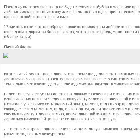
Поскольку вы вероятнее всего не будете смачивать бублик в масле или про
добавить масло в овсяную кашу или использовать его для приготовления в
просто потребить его в чистом виде.
Убедитесь в том, что, приобретая арахисовое масло, вы действительно поку
последнем содержится больше сахара, что, в свою очередь, может негативн
области талии).
Яичный белок
Итак, яичный белок – последнее, что непременно должно стать главным про
достаточно быстрый и относительно эффективный способ синтеза белка, 
тем самым обеспечивая доступ необходимых аминокислот в мышечные кле
Более того, существует множество различных способов приготовления и п
использования позволяет сделать вашу диету более разнообразной и инт
(возможно у вас самих есть подобный опыт), момент, когда выбор продукт
совпадает с тем моментом, когда, как говорится, «гори оно все синим пла
соблюдать диету. Следовательно, необходимо найти какое-то решение, точ
держаться намеченной цели и не останавливаться на полпути.
Легкость и быстрота приготовления яичного белка увеличивают шансы, что
МакАвто за двойным чизбургером.