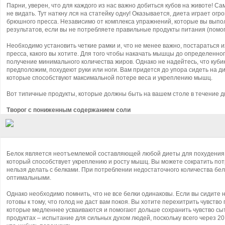
Парни, уверен, что для каждого из нас важно добиться кубов на животе! С
не видать. Тут наткну
лся на статейку одну! Оказывается, диета играет ог
брюшного пресса. Независимо от комплекса упражнений, которые вы выпол
результатов, если вы не потребляете правильные продукты питания (помо
Необходимо установить четкие рамки и, что не менее важно, постараться и
пресса, какого вы хотите. Для того чтобы накачать мышцы до определенног
получение минимального количества жиров. Однако не надейтесь, что кубик
предположим, похудеют руки или ноги. Вам придется до упора сидеть на д
которые способствуют максимальной потере веса и укреплению мышц.
Вот типичные продукты, которые должны быть на вашем столе в течение д
Творог с пониженным содержанием соли
Белок является неотъемлемой составляющей любой диеты для похудения, 
который способствует укреплению и росту мышц. Вы можете сократить потр
нельзя делать с белками. При потреблении недостаточного количества бел
оптимальными.
Однако необходимо помнить, что не все белки одинаковы. Если вы сидите 
готовы к тому, что голод не даст вам покоя. Вы хотите перехитрить чувств
которые медленнее усваиваются и помогают дольше сохранить чувство с
продуктах – испытание для сильных духом людей, поскольку всего через 2