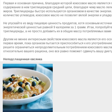
Первая и основная причина, благодаря которой кокосовое масло является
содержание в нем триглицеридов средний цепи, благодаря чему масло легк
жиров. Триглицериды быстро используются организмом в качестве энергии
количество углеводов, кокосовое масло не позволит вялой энергии и упадк
Не упускайте из виду пищевую ценность продуктов, хотя основным источни
энергетической ценностью равной 9 калориям за 1 грамм. Итак, попробуйт
триглицериды, а не просто добавить их в общую массу потребляемых вами
Другим не менее интересным свойством кокосового масла является его осо
первое время, пока организм пытается приспособиться к его употреблению
решите ограничиться непродолжительным потреблением кокосового масла,
относительно вашего рациона, оно все равно поможет сдвинуть вашу диету
Неподслащенная овсянка