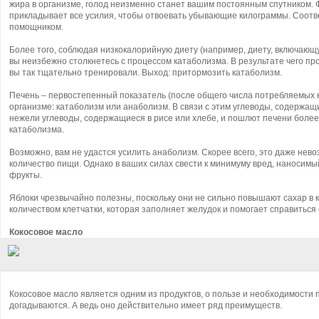
жира в организме, голод неизменно станет вашим постоянным спутником. Ф
прикладывает все усилия, чтобы отвоевать убывающие килограммы. Соотве
помощником.
Более того, соблюдая низкокалорийную диету (например, диету, включающ
вы неизбежно столкнетесь с процессом катаболизма. В результате чего п
вы так тщательно тренировали. Выход: притормозить катаболизм.
Печень – первостепенный показатель (после общего числа потребляемых к
организме: катаболизм или анаболизм. В связи с этим углеводы, содержащ
нежели углеводы, содержащиеся в рисе или хлебе, и пошлют печени более
катаболизма.
Возможно, вам не удастся усилить анаболизм. Скорее всего, это даже нев
количество пищи. Однако в ваших силах свести к минимуму вред, наносим
фрукты.
Яблоки чрезвычайно полезны, поскольку они не сильно повышают сахар в 
количеством клетчатки, которая заполняет желудок и помогает справиться 
Кокосовое масло
Кокосовое масло является одним из продуктов, о пользе и необходимости 
догадываются. А ведь оно действительно имеет ряд преимуществ.