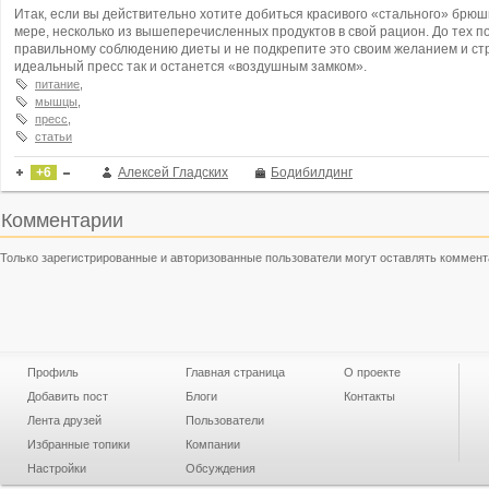
Итак, если вы действительно хотите добиться красивого «стального» брюшн
мере, несколько из вышеперечисленных продуктов в свой рацион. До тех п
правильному соблюдению диеты и не подкрепите это своим желанием и ст
идеальный пресс так и останется «воздушным замком».
питание
,
мышцы
,
пресс
,
статьи
+6
Алексей Гладских
Бодибилдинг
Комментарии
Только зарегистрированные и авторизованные пользователи могут оставлять коммент
Профиль
Главная страница
О проекте
Добавить пост
Блоги
Контакты
Лента друзей
Пользователи
Избранные топики
Компании
Настройки
Обсуждения