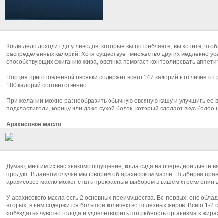
Когда дело доходит до углеводов, которые вы потребляете, вы хотите, что
распределенных калорий. Хотя существует множество других медленно усв
способствующих сжиганию жира, овсянка помогает контролировать аппетит 
Порция приготовленной овсянки содержит всего 147 калорий в отличие от 
180 калорий соответственно.
При желании можно разнообразить обычную овсяную кашу и улучшить ее вк
подсластители, корицу или даже сухой белок, который сделает вкус более
Арахисовое масло
Думаю, многим из вас знакомо ощущение, когда сидя на очередной диете в
продукт. В данном случае мы говорим об арахисовом масле. Подбирая пра
арахисовое масло может стать прекрасным выбором в вашем стремлении д
У арахисового масла есть 2 основных преимущества. Во-первых, оно обла
вторых, в нем содержится большое количество полезных жиров. Всего 1-2 
«обуздать» чувство голода и удовлетворить потребность организма в жирах