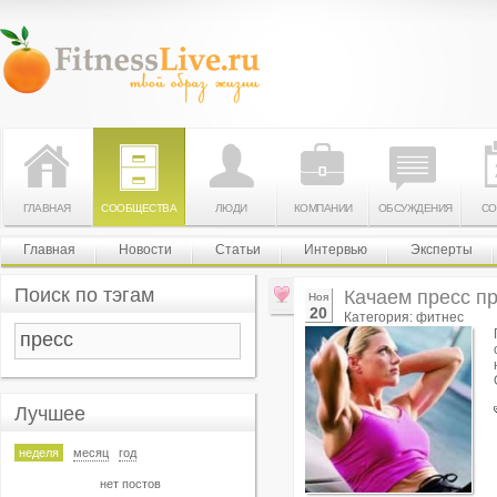
ГЛАВНАЯ
СООБЩЕСТВА
ЛЮДИ
КОМПАНИИ
ОБСУЖДЕНИЯ
СО
Главная
Новости
Статьи
Интервью
Эксперты
Поиск по тэгам
Качаем пресс п
Ноя
20
Категория: фитнес
Лучшее
неделя
месяц
год
нет постов