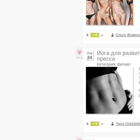
+ 6
Ольга Фомин
Йога для разви
Апр
24
пресса
Категория: фитнес
+ 6
Yana Gladski