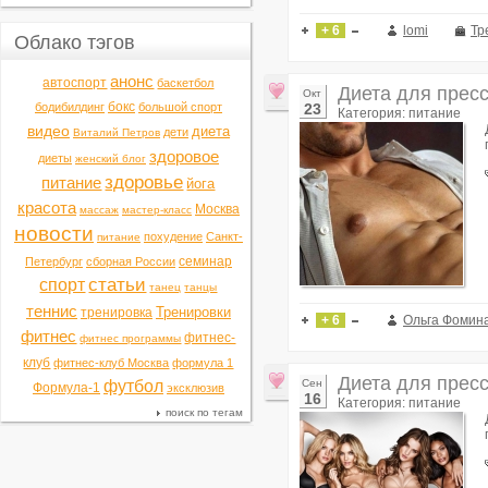
+ 6
lomi
Тр
Облако тэгов
анонс
автоспорт
баскетбол
Диета для пресс
Окт
бокс
бодибилдинг
большой спорт
23
Категория: питание
видео
диета
дети
Виталий Петров
здоровое
диеты
женский блог
здоровье
питание
йога
красота
Москва
массаж
мастер-класс
новости
похудение
Санкт-
питание
семинар
Петербург
сборная России
статьи
спорт
танец
танцы
теннис
Тренировки
тренировка
+ 6
Ольга Фомин
фитнес
фитнес-
фитнес программы
клуб
фитнес-клуб Москва
формула 1
Диета для прес
футбол
Сен
Формула-1
эксклюзив
16
Категория: питание
поиск по тегам