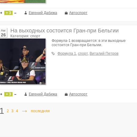
+ 3
Евгений Дабижа
Автоспорт
На выходных состоится Гран-при Бельгии
Авг
26
Категория: спорт
Формула-1 возвращается: в эти выходные
состоится Гран-при Бельгии.
Формула 1
,
спорт
,
Виталий Петров
+ 3
Евгений Дабижа
Автоспорт
→
1
2
3
4
последняя