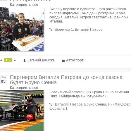
Категория: спорт
Вчера у первого и единственного российского
пилота Формулы-1 был день рожденья, а уже
сегодня Виталий Петров стартует на Гран-при
Италии.
формула 1
,
Виталий Петров
+ 3
Евгений Дабижа
Автоспорт
Партнером Виталия Петрова до конца сезона
Сен
05
будет Бруно Сенна
Категория: спорт
Бразильский автогонщик Бруно Сенна заменил
Ника Хайдфельда в «Лотус-Рено».
Виталий Петров
,
Бруно Сенна
,
Ник Хайдфел
формула 1