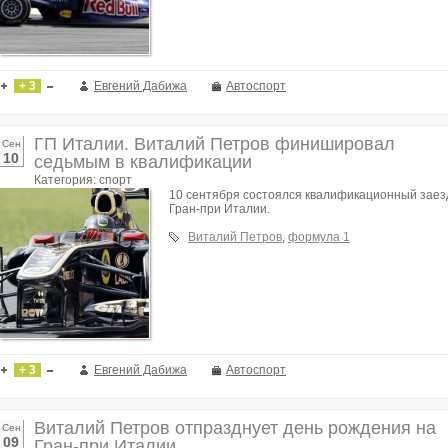
+ 3
Евгений Дабижа
Автоспорт
ГП Италии. Виталий Петров финишировал
Сен
10
седьмым в квалификации
Категория: спорт
10 сентября состоялся квалификационный заез
Гран-при Италии.
Виталий Петров
,
формула 1
+ 3
Евгений Дабижа
Автоспорт
Виталий Петров отпразднует день рождения на
Сен
09
Гран-при Италии