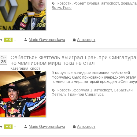
новости
,
Роберт Кубица
,
автоспорт
,
формула
Лотус-Рено
+ 4
Marie Gayvoronskaya
Автоспорт
Себастьян Феттель выиграл Гран-при Сингапура
Сен
25
но чемпионом мира пока не стал
Категория: спорт
В минувшие выходные внимание любителей
Формулы-1 было приковано к очередному этапу
чемпионата мира, который проходил в Сингапур
новости
,
формула 1
,
автоспорт
,
Себастьян
Феттель
,
Гран-при Сингапура
+ 4
Marie Gayvoronskaya
Автоспорт