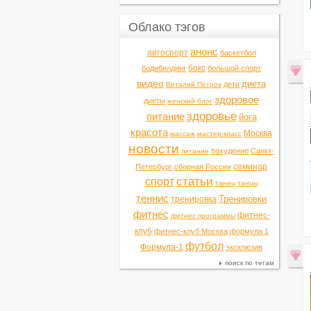
Облако тэгов
анонс
автоспорт
баскетбол
бокс
бодибилдинг
большой спорт
видео
диета
дети
Виталий Петров
здоровое
диеты
женский блог
здоровье
питание
йога
красота
Москва
массаж
мастер-класс
новости
похудение
Санкт-
питание
семинар
Петербург
сборная России
статьи
спорт
танец
танцы
теннис
Тренировки
тренировка
фитнес
фитнес-
фитнес программы
клуб
фитнес-клуб Москва
формула 1
футбол
Формула-1
эксклюзив
поиск по тегам