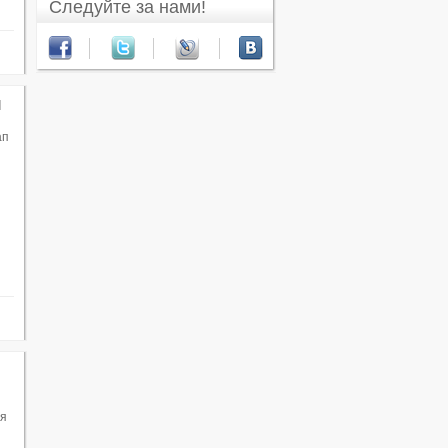
Следуйте за нами!
я
ап
ся