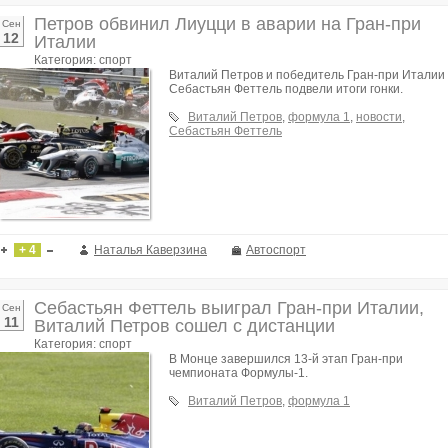
Петров обвинил Лиуцци в аварии на Гран-при
Сен
12
Италии
Категория: спорт
Виталий Петров и победитель Гран-при Италии
Себастьян Феттель подвели итоги гонки.
Виталий Петров
,
формула 1
,
новости
,
Себастьян Феттель
+ 4
Наталья Каверзина
Автоспорт
Себастьян Феттель выиграл Гран-при Италии,
Сен
11
Виталий Петров сошел с дистанции
Категория: спорт
В Монце завершился 13-й этап Гран-при
чемпионата Формулы-1.
Виталий Петров
,
формула 1