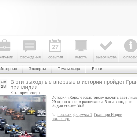
ОМПАНИИ
ОБСУЖДЕНИЯ
СОБЫТИЯ
РАБОТА
ВЫБОР КЛУБА
О ПРОЕК
Интервью
Эксперты
Тема месяца
Блоги
В эти выходные впервые в истории пройдет Гран
Окт
28
при Индии
Категория: спорт
История «Королевских гонок» насчитывает лиш
29 стран в своем расписании. В эти выходные
Индия станет 30-й.
новости
,
формула 1
,
Гран-при Индии
,
автоспорт