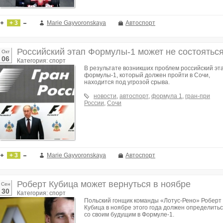
+ 3
Marie Gayvoronskaya
Автоспорт
Российский этап Формулы-1 может не состоятьс
Окт
06
Категория: спорт
В результате возникших проблем российский эт
формулы-1, который должен пройти в Сочи,
находится под угрозой срыва.
новости
,
автоспорт
,
формула 1
,
гран-при
России
,
Сочи
+ 3
Marie Gayvoronskaya
Автоспорт
Роберт Кубица может вернуться в ноябре
Сен
30
Категория: спорт
Польский гонщик команды «Лотус-Рено» Роберт
Кубица в ноябре этого года должен определить
со своим будущим в Формуле-1.