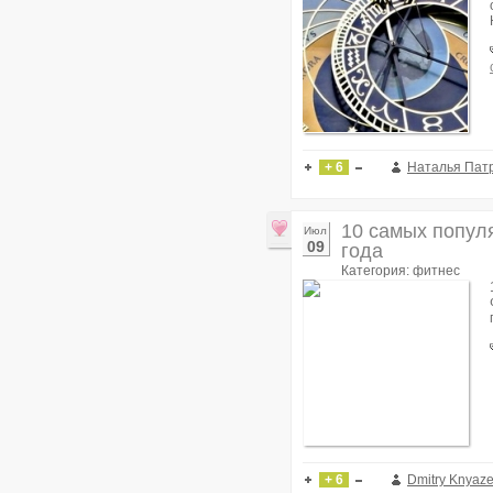
+ 6
Наталья Пат
10 самых попул
Июл
09
года
Категория: фитнес
+ 6
Dmitry Knyaz