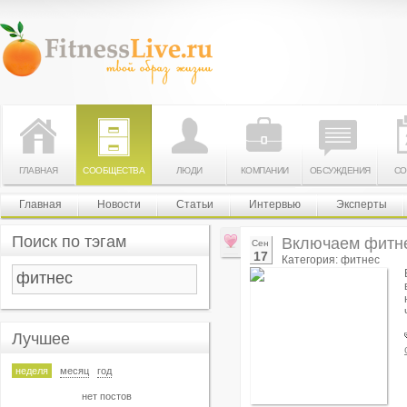
ГЛАВНАЯ
СООБЩЕСТВА
ЛЮДИ
КОМПАНИИ
ОБСУЖДЕНИЯ
СО
Главная
Новости
Статьи
Интервью
Эксперты
Поиск по тэгам
Включаем фитне
Сен
17
Категория: фитнес
Лучшее
неделя
месяц
год
нет постов