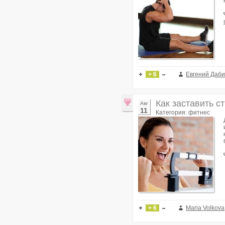
+ 6
Евгений Даб
Как заставить с
Авг
11
Категория: фитнес
+ 6
Maria Volkova