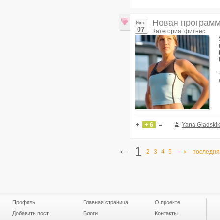
Новая программа
Июн
07
Категория: фитнес
+ 6
Yana Gladski
←
→
1
2
3
4
5
последня
Профиль
Главная страница
О проекте
Добавить пост
Блоги
Контакты