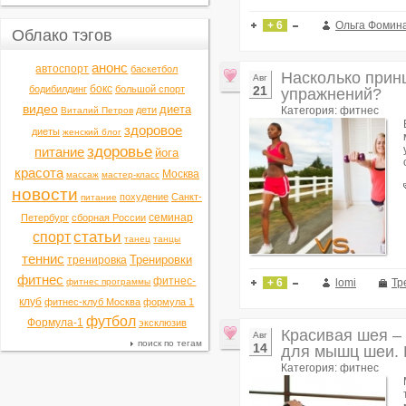
+ 6
Ольга Фомин
Облако тэгов
анонс
автоспорт
баскетбол
Насколько прин
Авг
бокс
бодибилдинг
большой спорт
21
упражнений?
видео
диета
дети
Категория: фитнес
Виталий Петров
здоровое
диеты
женский блог
здоровье
питание
йога
красота
Москва
массаж
мастер-класс
новости
похудение
Санкт-
питание
семинар
Петербург
сборная России
статьи
спорт
танец
танцы
теннис
Тренировки
тренировка
фитнес
фитнес-
фитнес программы
+ 6
lomi
Тр
клуб
фитнес-клуб Москва
формула 1
футбол
Формула-1
эксклюзив
Красивая шея –
Авг
поиск по тегам
14
для мышц шеи.
Категория: фитнес