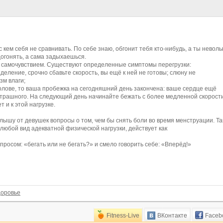
с кем себя не сравнивать. По себе знаю, обгонит тебя кто-нибудь, а ты невол
догонять, а сама задыхаешься.
м самочувствием. Существуют определенные симптомы перегрузки:
еление, срочно сбавьте скорость, вы ещё к ней не готовы; слюну не
зм влаги;
 голове, то ваша пробежка на сегодняшний день закончена: ваше сердце ещё
 страшного. На следующий день начинайте бежать с более медленной скорости
 и к этой нагрузке.
слышу от девушек вопросы о том, чем бы снять боли во время менструации. Та
и любой вид адекватной физической нагрузки, действует как
росом: «бегать или не бегать?» и смело говорить себе: «Вперёд!»
доровье
Fitness-Live
ВКонтакте
Faceb