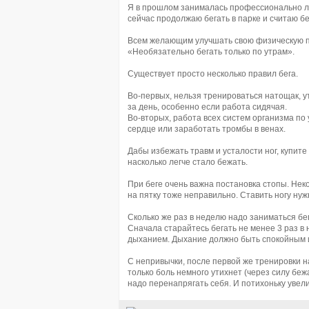
Я в прошлом занималась профессионально лё
сейчас продолжаю бегать в парке
и считаю б
Всем желающим улучшать свою физическую по
«Необязательно бегать только по утрам».
Существует просто несколько правил бега.
Во-первых, нельзя тренироваться натощак, ут
за день, особенно если работа сидячая.
Во-вторых, работа всех систем организма по
сердце или заработать тромбы в венах.
Дабы избежать травм и усталости ног, купите
насколько легче стало бежать.
При беге очень важна постановка стопы. Нек
на пятку тоже неправильно. Ставить ногу нужн
Сколько же раз в неделю надо заниматься бе
Сначала старайтесь бегать не менее 3 раз в
дыханием. Дыхание должно быть спокойным 
С непривычки, после первой же тренировки на
только боль немного утихнет (через силу бежа
надо перенапрягать себя. И потихоньку увел