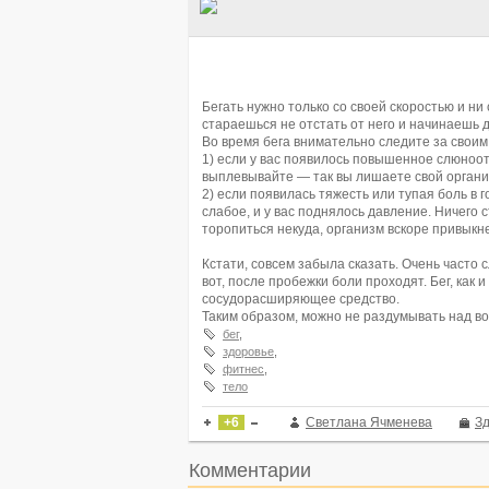
Бегать нужно только со своей скоростью и ни 
стараешься не отстать от него и начинаешь 
Во время бега внимательно следите за свои
1) если у вас появилось повышенное слюноотд
выплевывайте — так вы лишаете свой органи
2) если появилась тяжесть или тупая боль в
слабое, и у вас поднялось давление. Ничего
торопиться некуда, организм вскоре привыкнет
Кстати, совсем забыла сказать. Очень часто 
вот, после пробежки боли проходят. Бег, как 
сосудорасширяющее средство.
Таким образом, можно не раздумывать над воп
бег
,
здоровье
,
фитнес
,
тело
+6
Светлана Ячменева
З
Комментарии