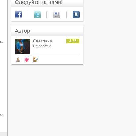
Следуйте за нами!
Автор
Светлана
4.75
и»
Ячменева
Неизвестно
ак