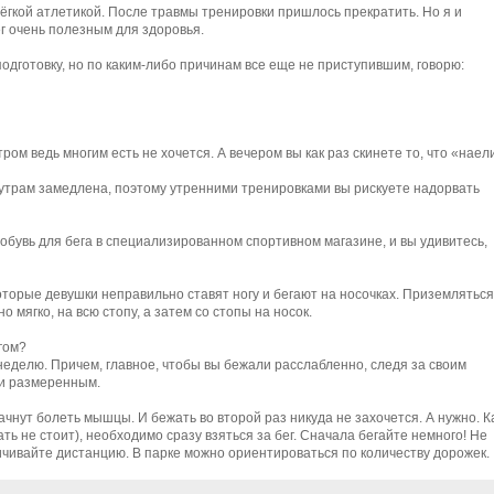
гкой атлетикой. После травмы тренировки пришлось прекратить. Но я и
ег очень полезным для здоровья.
дготовку, но по каким-либо причинам все еще не приступившим, говорю:
ром ведь многим есть не хочется. А вечером вы как раз скинете то, что «наел
 утрам замедлена, поэтому утренними тренировками вы рискуете надорвать
 обувь для бега в специализированном спортивном магазине, и вы удивитесь,
оторые девушки неправильно ставят ногу и бегают на носочках. Приземляться
о мягко, на всю стопу, а затем со стопы на носок.
гом?
 неделю. Причем, главное, чтобы вы бежали расслабленно, следя за своим
и размеренным.
чнут болеть мышцы. И бежать во второй раз никуда не захочется. А нужно. К
ть не стоит), необходимо сразу взяться за бег. Сначала бегайте немного! Не
ичивайте дистанцию. В парке можно ориентироваться по количеству дорожек.