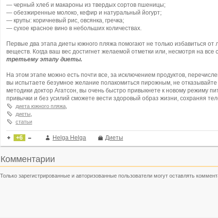
— черный хлеб и макароны из твердых сортов пшеницы;
— обезжиренные молоко, кефир и натуральный йогурт;
— крупы: коричневый рис, овсянка, гречка;
— сухое красное вино в небольших количествах.
Первые два этапа диеты южного пляжа помогают не только избавиться от 
веществ. Когда ваш вес достигнет желаемой отметки или, несмотря на все 
третьему этапу диеты.
На этом этапе можно есть почти все, за исключением продуктов, перечисле
вы испытаете безумное желание полакомиться пирожным, не отказывайте с
методики доктор Агатсон, вы очень быстро привыкнете к новому режиму п
привычки и без усилий сможете вести здоровый образ жизни, сохраняя те
диета южного пляжа
,
диеты
,
статьи
+6
Helga Helga
Диеты
Комментарии
Только зарегистрированные и авторизованные пользователи могут оставлять коммент