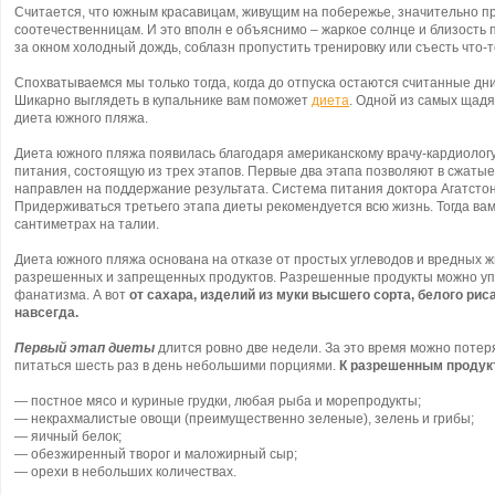
Считается, что южным красавицам, живущим на побережье, значительно п
соотечественницам. И это вполн
е объяснимо – жаркое солнце и близость 
за окном холодный дождь, соблазн пропустить тренировку или съесть что-т
Спохватываемся мы только тогда, когда до отпуска остаются считанные дни.
Шикарно выглядеть в купальнике вам поможет
диета
. Одной из самых щад
диета южного пляжа.
Диета южного пляжа появилась благодаря американскому врачу-кардиологу
питания, состоящую из трех этапов. Первые два этапа позволяют в сжатые 
направлен на поддержание результата. Система питания доктора Агатсто
Придерживаться третьего этапа диеты рекомендуется всю жизнь. Тогда вам
сантиметрах на талии.
Диета южного пляжа основана на отказе от простых углеводов и вредных ж
разрешенных и запрещенных продуктов. Разрешенные продукты можно упо
фанатизма. А вот
от сахара, изделий из муки высшего сорта, белого ри
навсегда.
Первый этап диеты
длится ровно две недели. За это время можно потеря
питаться шесть раз в день небольшими порциями.
К разрешенным продукт
— постное мясо и куриные грудки, любая рыба и морепродукты;
— некрахмалистые овощи (преимущественно зеленые), зелень и грибы;
— яичный белок;
— обезжиренный творог и маложирный сыр;
— орехи в небольших количествах.