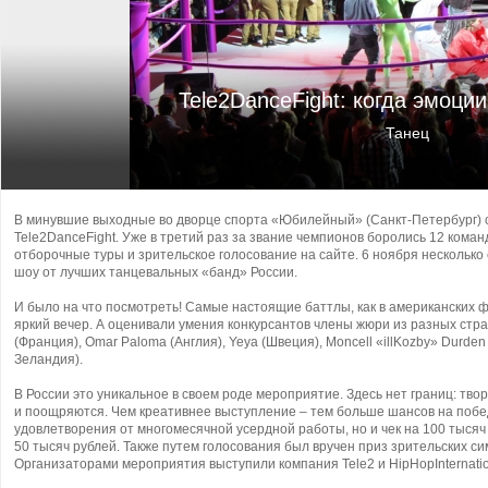
Tele2DanceFight: когда эмоци
Танец
В минувшие выходные во дворце спорта «Юбилейный» (Санкт-Петербург) 
Tele2DanceFight.
Уже в третий раз за звание чемпионов боролись 12 кома
отборочные туры и зрительское голосование на сайте. 6 ноября нескольк
шоу от лучших танцевальных «банд» России.
И было на что посмотреть! Самые настоящие баттлы, как в американских ф
яркий вечер. А оценивали умения конкурсантов члены жюри из разных стран
(Франция), Omar Paloma (Англия), Yeya (Швеция), Moncell «illKozby» Durden
Зеландия).
В России это уникальное в своем роде мероприятие. Здесь нет границ: тво
и поощряются. Чем креативнее выступление – тем больше шансов на побед
удовлетворения от многомесячной усердной работы, но и чек на 100 тысяч
50 тысяч рублей. Также путем голосования был вручен приз зрительских си
Организаторами мероприятия выступили компания Tele2 и HipHopInternatio