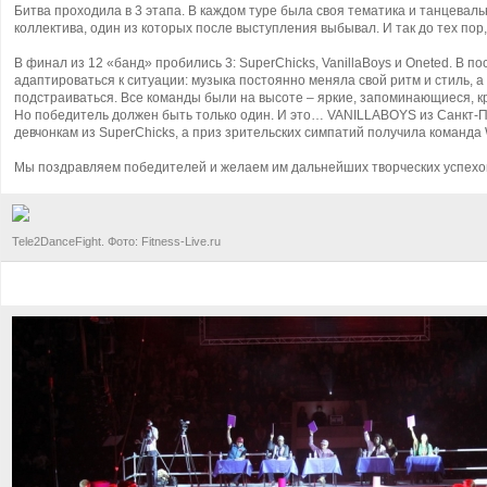
Битва проходила в 3 этапа. В каждом туре была своя тематика и танцевал
коллектива, один из которых после выступления выбывал. И так до тех по
В финал из 12 «банд» пробились 3: SuperChicks, VanillaBoys и Oneted. В 
адаптироваться к ситуации: музыка постоянно меняла свой ритм и стиль, 
подстраиваться. Все команды были на высоте – яркие, запоминающиеся, 
Но победитель должен быть только один. И это… VANILLABOYS из Санкт-П
девчонкам из SuperChicks, а приз зрительских симпатий получила команда
Мы поздравляем победителей и желаем им дальнейших творческих успехо
Tele2DanceFight. Фото: Fitness-Live.ru