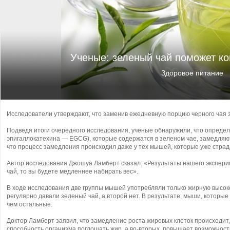
Ученые: зеленый чай поможет ко
Здоровое питание
Исследователи утверждают, что заменив ежедневную порцию черного чая з
Подведя итоги очередного исследования, ученые обнаружили, что опреде
эпигаллокатехина — EGCG), которые содержатся в зеленом чае, замедляют
что процесс замедления происходил даже у тех мышей, которые уже страд
Автор исследования Джошуа Ламберт сказал: «Результаты нашего эксперим
чай, то вы будете медленнее набирать вес».
В ходе исследования две группы мышей употребляли только жирную высок
регулярно давали зеленый чай, а второй нет. В результате, мыши, которые
чем остальные.
Доктор Ламберт заявил, что замедление роста жировых клеток происходит
способность организма поглощать жир, а во-вторых, повышает возможност