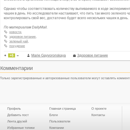
Однако чтобы соответствовать количеству выпиваемого в ходе эксперимен
чашек в день. Но исследователи настаивают, что пить так много зеленого 
контролировать свой вес, достаточно будет всего нескольких чашек в день.
По материалам DailyMail.
новости
,
здоровое питание
,
зеленый чай
,
похудение
+6
Marie Gayvoronskaya
Здоровое питание
Комментарии
Только зарегистрированные и авторизованные пользователи могут оставлять коммент
Профиль
Главная страница
О проекте
Добавить пост
Блоги
Контакты
Лента друзей
Пользователи
Избранные топики
Компании