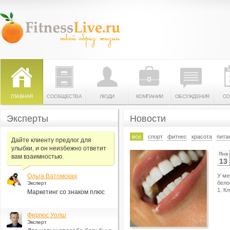
ГЛАВНАЯ
СООБЩЕСТВА
ЛЮДИ
КОМПАНИИ
ОБСУЖДЕНИЯ
СО
Эксперты
Новости
все
спорт
фитнес
красота
пита
Дайте клиенту предлог для
улыбки, и он неизбежно ответит
Янв
вам взаимностью.
13
Ольга Ватомская
У ме
бело
Эксперт
1. К
Маркетинг со знаком плюс
Фергюс Уолш
Эксперт