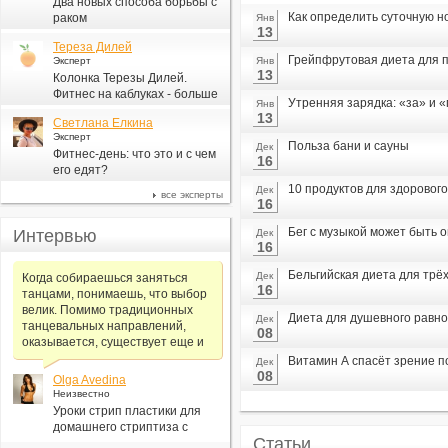
Два новых способа борьбы с
Как определить суточную н
раком
Янв
13
Тереза Дилей
Грейпфрутовая диета для п
Эксперт
Янв
13
Колонка Терезы Дилей.
Фитнес на каблуках - больше
Утренняя зарядка: «за» и 
Янв
для моды, чем для фитнеса
13
Светлана Елкина
Эксперт
Польза бани и сауны
Дек
Фитнес-день: что это и с чем
16
его едят?
10 продуктов для здорового
Дек
все эксперты
16
Бег с музыкой может быть 
Интервью
Дек
16
Бельгийская диета для трё
Дек
Когда собираешься заняться
16
танцами, понимаешь, что выбор
велик. Помимо традиционных
Диета для душевного равн
Дек
танцевальных направлений,
08
оказывается, существует еще и
Витамин А спасёт зрение 
Дек
08
Olga Avedina
Неизвестно
Уроки стрип пластики для
домашнего стриптиза с
Статьи
Алексеем Самсоновым