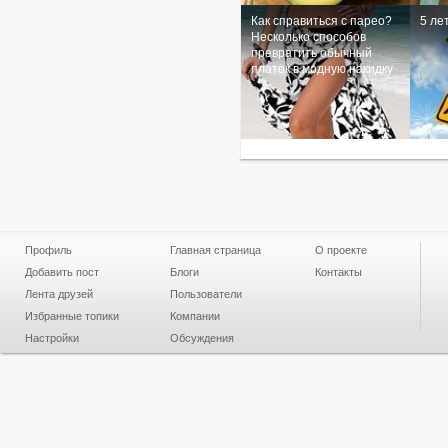
Как справиться с парео?
5 ле
Несколько способов
превратить обычный
платок в модную накидку
Профиль
Главная страница
О проекте
Добавить пост
Блоги
Контакты
Лента друзей
Пользователи
Избранные топики
Компании
Настройки
Обсуждения