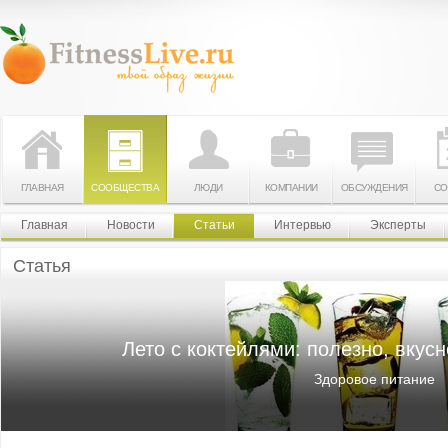
ГЛАВНАЯ
СООБЩЕСТВА
ЛЮДИ
КОМПАНИИ
ОБСУЖДЕНИЯ
СО
Главная
Новости
Статьи
Интервью
Эксперты
Статья
Лето с коктейлями: полезно, вкус
Здоровое питание