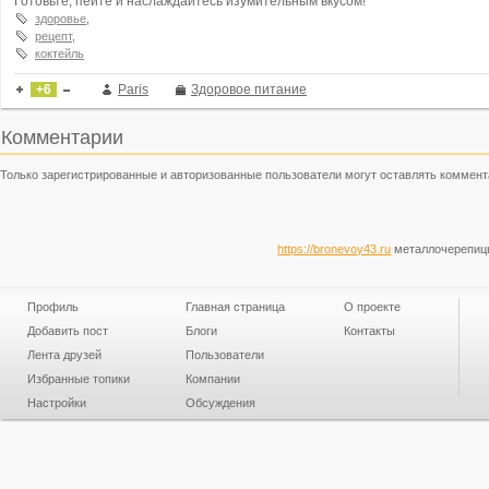
Готовьте, пейте и наслаждайтесь изумительным вкусом!
здоровье
,
рецепт
,
коктейль
+6
Paris
Здоровое питание
Комментарии
Только зарегистрированные и авторизованные пользователи могут оставлять коммент
https://bronevoy43.ru
металлочерепицы
Профиль
Главная страница
О проекте
Добавить пост
Блоги
Контакты
Лента друзей
Пользователи
Избранные топики
Компании
Настройки
Обсуждения