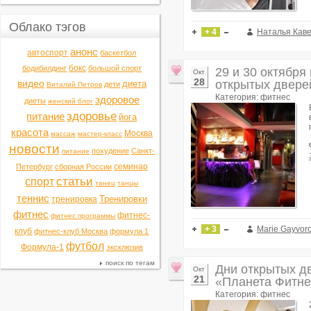
Облако тэгов
+ 4
Наталья Кав
анонс
автоспорт
баскетбол
бокс
бодибилдинг
большой спорт
29 и 30 октября
Окт
28
видео
открытых двере
диета
дети
Виталий Петров
Категория: фитнес
здоровое
диеты
женский блог
здоровье
питание
йога
красота
Москва
массаж
мастер-класс
новости
похудение
Санкт-
питание
семинар
Петербург
сборная России
статьи
спорт
танец
танцы
теннис
Тренировки
тренировка
фитнес
фитнес-
фитнес программы
+ 3
Marie Gayvor
клуб
фитнес-клуб Москва
формула 1
футбол
Формула-1
эксклюзив
поиск по тегам
Дни открытых дв
Окт
21
«Планета Фитне
Категория: фитнес