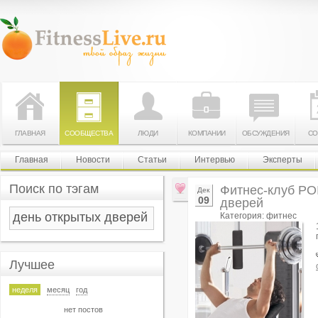
ГЛАВНАЯ
СООБЩЕСТВА
ЛЮДИ
КОМПАНИИ
ОБСУЖДЕНИЯ
СО
Главная
Новости
Статьи
Интервью
Эксперты
Поиск по тэгам
Фитнес-клуб PO
Дек
09
дверей
Категория: фитнес
Лучшее
неделя
месяц
год
нет постов