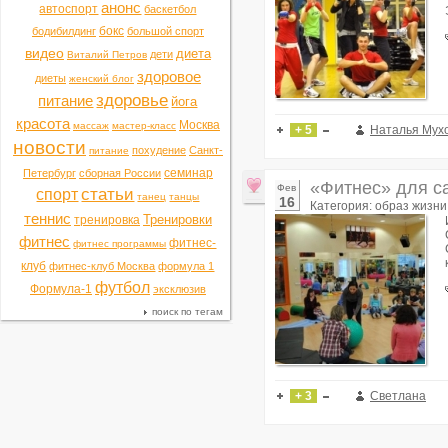
анонс
автоспорт
баскетбол
бокс
бодибилдинг
большой спорт
видео
диета
дети
Виталий Петров
здоровое
диеты
женский блог
здоровье
питание
йога
красота
Москва
массаж
мастер-класс
+ 5
Наталья Мух
новости
похудение
Санкт-
питание
семинар
Петербург
сборная России
«Фитнес» для с
Фев
статьи
спорт
танец
танцы
16
Категория: образ жизни
теннис
Тренировки
тренировка
фитнес
фитнес-
фитнес программы
клуб
фитнес-клуб Москва
формула 1
футбол
Формула-1
эксклюзив
поиск по тегам
+ 3
Светлана