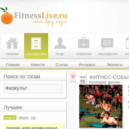
ГЛАВНАЯ
СООБЩЕСТВА
ЛЮДИ
КОМПАНИИ
ОБСУЖДЕНИЯ
СО
Главная
Новости
Статьи
Интервью
Эксперты
Поиск по тэгам
ФИТНЕС-СОБЫ
Май
03
Категория: фитнес
Лучшее
неделя
месяц
год
Здорово, когда человек хорошо