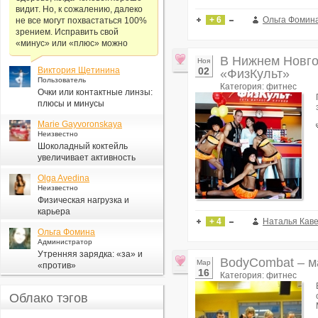
видит. Но, к сожалению, далеко
+ 6
Ольга Фомин
не все могут похвастаться 100%
зрением. Исправить свой
«минус» или «плюс» можно
В Нижнем Новго
Ноя
Виктория Щетинина
02
«ФизКульт»
Пользователь
Категория: фитнес
Очки или контактные линзы:
плюсы и минусы
Marie Gayvoronskaya
Неизвестно
Шоколадный коктейль
увеличивает активность
организма
Olga Avedina
Неизвестно
Физическая нагрузка и
карьера
+ 4
Наталья Кав
Ольга Фомина
Администратор
Утренняя зарядка: «за» и
BodyCombat – м
Мар
«против»
16
Категория: фитнес
Облако тэгов