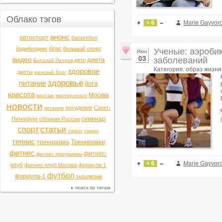
Облако тэгов
+ 6
Marie Gayvor
анонс
автоспорт
баскетбол
бокс
бодибилдинг
большой спорт
Ученые: аэроби
Июн
03
видео
заболеваний
диета
дети
Виталий Петров
Категория: образ жизни
здоровое
диеты
женский блог
здоровье
питание
йога
красота
Москва
массаж
мастер-класс
новости
похудение
Санкт-
питание
семинар
Петербург
сборная России
статьи
спорт
танец
танцы
теннис
Тренировки
тренировка
фитнес
фитнес-
фитнес программы
+ 6
Marie Gayvor
клуб
фитнес-клуб Москва
формула 1
футбол
Формула-1
эксклюзив
поиск по тегам