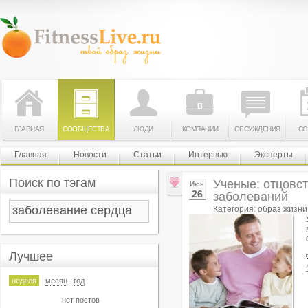
ГЛАВНАЯ
СООБЩЕСТВА
ЛЮДИ
КОМПАНИИ
ОБСУЖДЕНИЯ
СО
Главная
Новости
Статьи
Интервью
Эксперты
Поиск по тэгам
Ученые: отцовст
Июн
26
заболеваний
Категория: образ жизни
Лучшее
неделя
месяц
год
нет постов