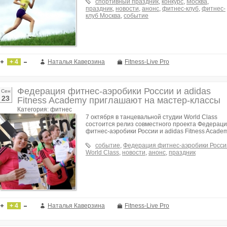
спортивный праздник
,
конкурс
,
Москва
,
праздник
,
новости
,
анонс
,
фитнес-клуб
,
фитнес-
клуб Москва
,
событие
+ 4
Наталья Каверзина
Fitness-Live Pro
Федерация фитнес-аэробики России и adidas
Сен
23
Fitness Academy приглашают на мастер-классы
Категория: фитнес
7 октября в танцевальной студии World Class
состоится релиз совместного проекта Федерац
фитнес-аэробики России и adidas Fitness Academ
событие
,
Федерация фитнес-аэробики Росси
World Class
,
новости
,
анонс
,
праздник
+ 4
Наталья Каверзина
Fitness-Live Pro