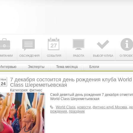
ОМПАНИИ
ОБСУЖДЕНИЯ
СОБЫТИЯ
РАБОТА
ВЫБОР КЛУБА
О ПРОЕК
Интервью
Эксперты
Тема месяца
Блоги
7 декабря состоится день рождения клуба World
Ноя
24
Class Шереметьевская
Категория: фитнес
Свой девятый день рождения 7 декабря отмети
World Class Шереметьевская
World Class
,
новости
,
фитнес-клуб Москва
,
де
рождения
,
праздник