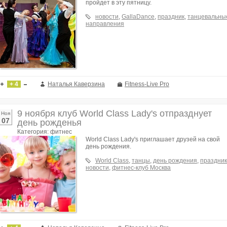
пройдет в эту пятницу.
новости
,
GallaDance
,
праздник
,
танцевальны
направления
+ 4
Наталья Каверзина
Fitness-Live Pro
9 ноября клуб World Class Lady's отпразднует
Ноя
07
день рожденья
Категория: фитнес
World Class Lady's приглашает друзей на свой
день рождения.
World Class
,
танцы
,
день рождения
,
праздник
новости
,
фитнес-клуб Москва