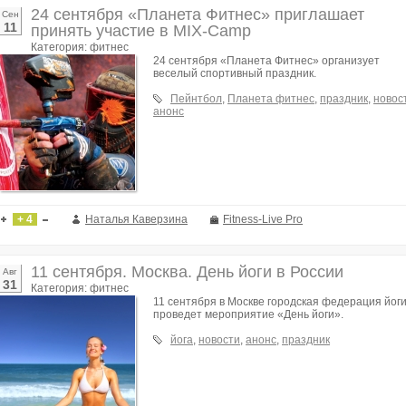
24 сентября «Планета Фитнес» приглашает
Сен
11
принять участие в MIX-Camp
Категория: фитнес
24 сентября «Планета Фитнес» организует
веселый спортивный праздник.
Пейнтбол
,
Планета фитнес
,
праздник
,
новос
анонс
+ 4
Наталья Каверзина
Fitness-Live Pro
11 сентября. Москва. День йоги в России
Авг
31
Категория: фитнес
11 сентября в Москве городская федерация йог
проведет мероприятие «День йоги».
йога
,
новости
,
анонс
,
праздник