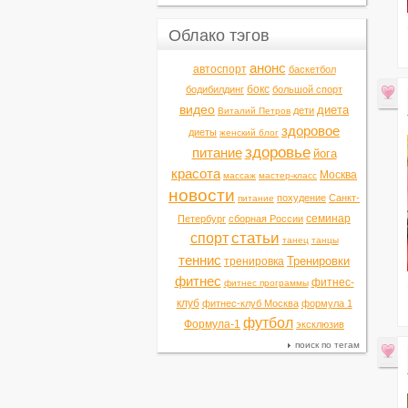
Облако тэгов
анонс
автоспорт
баскетбол
бокс
бодибилдинг
большой спорт
видео
диета
дети
Виталий Петров
здоровое
диеты
женский блог
здоровье
питание
йога
красота
Москва
массаж
мастер-класс
новости
похудение
Санкт-
питание
семинар
Петербург
сборная России
статьи
спорт
танец
танцы
теннис
Тренировки
тренировка
фитнес
фитнес-
фитнес программы
клуб
фитнес-клуб Москва
формула 1
футбол
Формула-1
эксклюзив
поиск по тегам