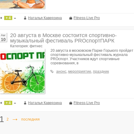
+ 4
Наталья Каверзина
Fitness-Live Pro
20 августа в Москве состоится спортивно-
Авг
10
музыкальный фестиваль PROспортПАРК
Категория: фитнес
20 августа в московском Парке Горького пройдет
спортивно-музыкальный фестиваль журнала
PROспорт. Участников ждут спортивные
соревнования, в
анонс
,
мероприятие
,
праздник
+ 4
Наталья Каверзина
Fitness-Live Pro
→
1
2
последняя