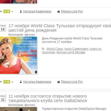
+ 4
Наталья Каверзина
Fitness-Live Pro
17 ноября World Class Тульская отпразднует сво
Ноя
16
шестой день рождения
Категория: фитнес
День Рождения клуба World Class Тульская
состоится 17 ноября.
World Class
,
Анна Семенович
,
новости
,
праздник
,
фитнес-клуб Москва
+ 4
Наталья Каверзина
Fitness-Live Pro
11 ноября состоится открытие нового
Ноя
11
танцевального клуба сети GallaDance
Категория: фитнес
Торжественное открытие GallaDance Монарх