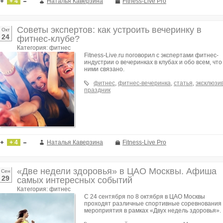
+ 4
Наталья Каверзина
Fitness-Live Pro
Советы экспертов: как устроить вечеринку в
Окт
24
фитнес-клубе?
Категория: фитнес
Fitness-Live.ru поговорил с экспертами фитнес-
индустрии о вечеринках в клубах и обо всем, что
ними связано.
фитнес
,
фитнес-вечеринка
,
статья
,
эксклюзи
праздник
+ 4
Наталья Каверзина
Fitness-Live Pro
«Две недели здоровья» в ЦАО Москвы. Афиша
Сен
29
самых интересных событий
Категория: фитнес
С 24 сентября по 8 октября в ЦАО Москвы
проходят различные спортивные соревнования
мероприятия в рамках «Двух недель здоровья».