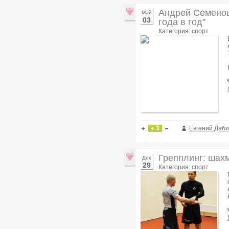
Андрей Семенов
Май
03
года в год"
Категория: спорт
+ 3
Евгений Даб
Грепплинг: шах
Дек
29
Категория: спорт