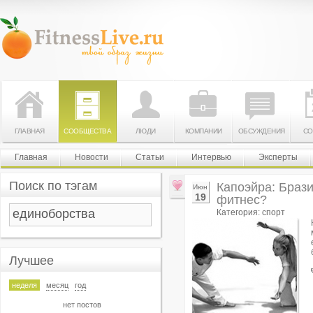
ГЛАВНАЯ
СООБЩЕСТВА
ЛЮДИ
КОМПАНИИ
ОБСУЖДЕНИЯ
СО
Главная
Новости
Статьи
Интервью
Эксперты
Поиск по тэгам
Капоэйра: Браз
Июн
19
фитнес?
Категория: спорт
Лучшее
неделя
месяц
год
нет постов