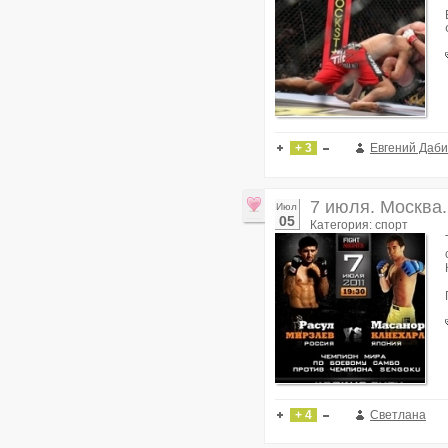
+ 3
Евгений Даб
7 июля. Москва
Июл
05
Категория: спорт
+ 4
Светлана