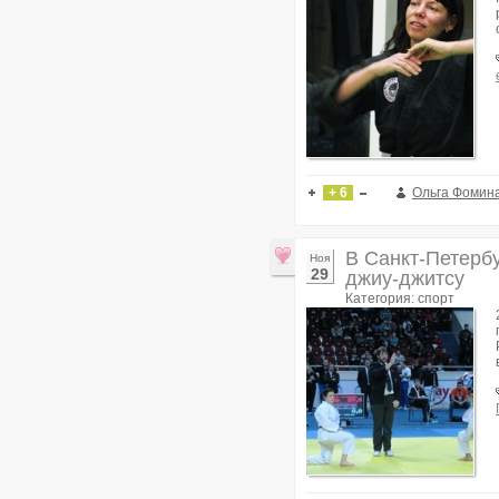
+ 6
Ольга Фомин
В Санкт-Петерб
Ноя
29
джиу-джитсу
Категория: спорт