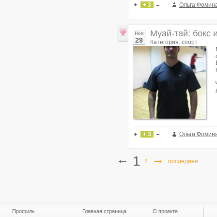
+ 3
Ольга Фомин
Муай-тай: бокс
Ноя
29
Категория: спорт
+ 3
Ольга Фомин
←
→
1
2
последняя
Профиль
Главная страница
О проекте