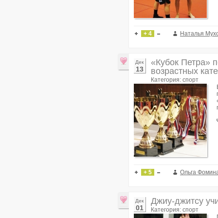
+ 4
Наталья Мух
«Кубок Петра» п
Дек
13
возрастных кат
Категория: спорт
+ 5
Ольга Фомин
Джиу-джитсу учи
Дек
01
Категория: спорт