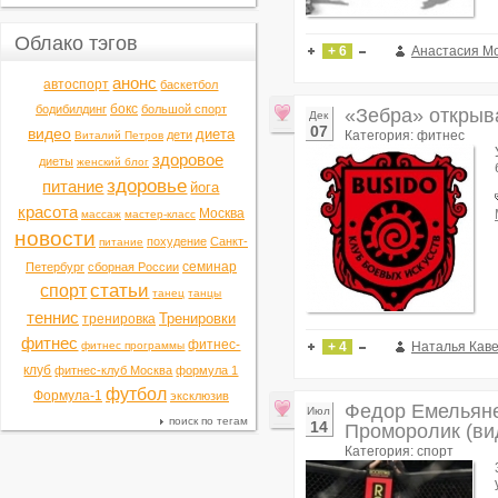
Облако тэгов
+ 6
Анастасия М
анонс
автоспорт
баскетбол
бокс
бодибилдинг
большой спорт
«Зебра» открыва
Дек
07
видео
диета
дети
Категория: фитнес
Виталий Петров
здоровое
диеты
женский блог
здоровье
питание
йога
красота
Москва
массаж
мастер-класс
новости
похудение
Санкт-
питание
семинар
Петербург
сборная России
статьи
спорт
танец
танцы
теннис
Тренировки
тренировка
фитнес
фитнес-
фитнес программы
+ 4
Наталья Кав
клуб
фитнес-клуб Москва
формула 1
футбол
Формула-1
эксклюзив
Федор Емельяне
Июл
поиск по тегам
14
Проморолик (ви
Категория: спорт