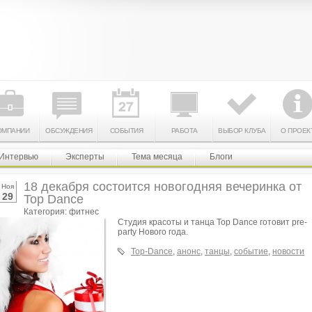
ОМПАНИИ
ОБСУЖДЕНИЯ
СОБЫТИЯ
РАБОТА
ВЫБОР КЛУБА
О ПРОЕК
Интервью
Эксперты
Тема месяца
Блоги
18 декабря состоится новогодняя вечеринка от
Ноя
29
Top Dance
Категория: фитнес
Студия красоты и танца Top Dance готовит pre-
party Нового года.
Top-Dance
,
анонс
,
танцы
,
событие
,
новости