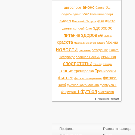
анонс
автоспорт
баскетбол
бокс
бодибилдинг
большой спорт
видео
диета
дети
Виталий Петров
здоровое
диеты
женский блог
здоровье
питание
йога
красота
Москва
массаж
мастер-класс
новости
похудение
Санкт-
питание
семинар
Петербург
сборная России
статьи
спорт
танец
танцы
теннис
Тренировки
тренировка
фитнес
фитнес-
фитнес программы
клуб
фитнес-клуб Москва
формула 1
футбол
Формула-1
эксклюзив
поиск по тегам
Профиль
Главная страница