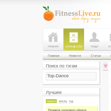
ГЛАВНАЯ
СООБЩЕСТВА
ЛЮДИ
К
Главная
Новости
Статьи
Поиск по тэгам
Лучшее
неделя
месяц
год
Правила здорового образа