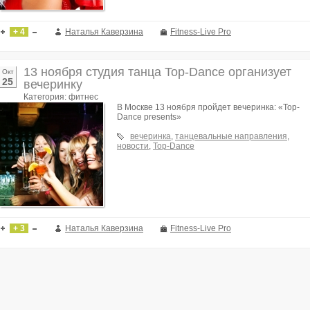
+ 4
Наталья Каверзина
Fitness-Live Pro
13 ноября студия танца Top-Dance организует
Окт
25
вечеринку
Категория: фитнес
В Москве 13 ноября пройдет вечеринка: «Top-
Dance presents»
вечеринка
,
танцевальные направления
,
новости
,
Top-Dance
+ 3
Наталья Каверзина
Fitness-Live Pro