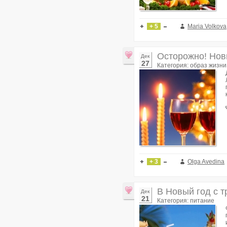
+ 5
Maria Volkova
Осторожно! Нов
Дек
27
Категория: образ жизни
+ 3
Olga Avedina
В Новый год с т
Дек
21
Категория: питание