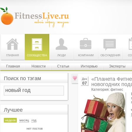
ГЛАВНАЯ
СООБЩЕСТВА
ЛЮДИ
КОМПАНИИ
ОБСУЖДЕНИЯ
СО
Главная
Новости
Статьи
Интервью
Эксперты
Поиск по тэгам
«Планета Фитне
Дек
07
новогодних под
Категория: фитнес
Лучшее
неделя
месяц
год
нет постов