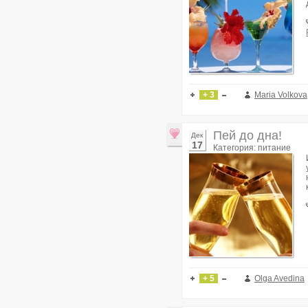
+ 3
Maria Volkova
Пей до дна!
Дек
17
Категория: питание
+ 5
Olga Avedina