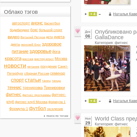
Облако тэгов
+ 4
Наталья Кав
анонс
автоспорт
баскетбол
бокс
бодибилдинг
большой спорт
Опубликовано р
Дек
06
видео
GallaDance
диета
дети
Виталий Петров
Категория: фитнес
здоровое
диеты
женский блог
здоровье
питание
йога
красота
Москва
массаж
мастер-класс
новости
похудение
Санкт-
питание
семинар
Петербург
сборная России
статьи
спорт
танец
танцы
теннис
Тренировки
тренировка
фитнес
фитнес-
фитнес программы
+ 4
Наталья Кав
клуб
фитнес-клуб Москва
формула 1
футбол
Формула-1
эксклюзив
поиск по тегам
World Class пр
Ноя
29
Категория: фитнес