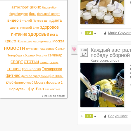
анонс
автоспорт
баскетбол
бокс
бодибилдинг
большой спорт
видео
диета
дети
Виталий Петров
здоровое
диеты
женский блог
+ 4
Marie Gayvor
здоровье
питание
йога
красота
Москва
массаж
мастер-класс
новости
похудение
Санкт-
питание
Каждый австрал
Ноя
17
победу сборной 
семинар
Петербург
сборная России
Категория: спорт
статьи
спорт
танец
танцы
теннис
Тренировки
тренировка
фитнес
фитнес-
фитнес программы
клуб
фитнес-клуб Москва
формула 1
футбол
Формула-1
эксклюзив
поиск по тегам
+ 3
Bodybuilder