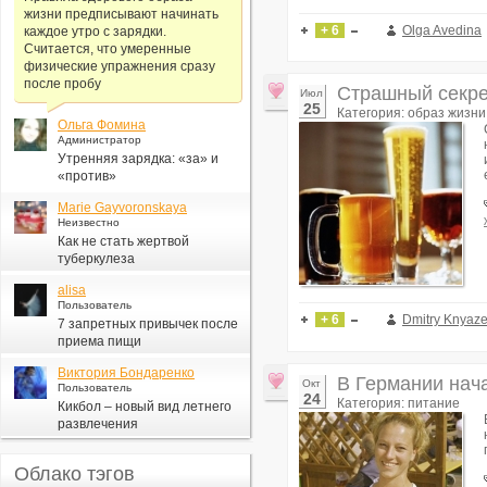
жизни предписывают начинать
+ 6
Olga Avedina
каждое утро с зарядки.
Считается, что умеренные
физические упражнения сразу
после пробу
Страшный секрет
Июл
25
Категория: образ жизни
Ольга Фомина
Администратор
Утренняя зарядка: «за» и
«против»
Marie Gayvoronskaya
Неизвестно
Как не стать жертвой
туберкулеза
alisa
Пользователь
+ 6
Dmitry Knyaz
7 запретных привычек после
приема пищи
Виктория Бондаренко
В Германии нач
Окт
Пользователь
24
Категория: питание
Кикбол – новый вид летнего
развлечения
Облако тэгов