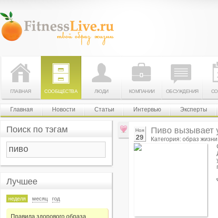
ГЛАВНАЯ
СООБЩЕСТВА
ЛЮДИ
КОМПАНИИ
ОБСУЖДЕНИЯ
СО
Главная
Новости
Статьи
Интервью
Эксперты
Поиск по тэгам
Пиво вызывает 
Ноя
29
Категория: образ жизни
Лучшее
неделя
месяц
год
Правила здорового образа