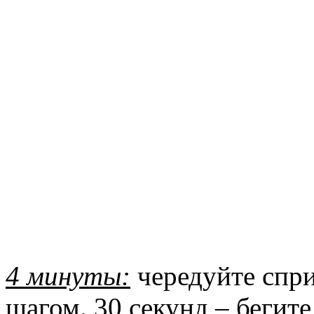
4 минуты:
чередуйте спр
шагом. 30 секунд – бегит