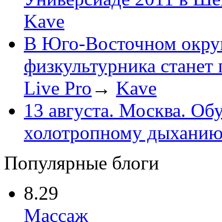
Kave
В Юго-Восточном окру
физкультурника станет
Live Pro
→
Kave
13 августа. Москва. О
холотропному дыхани
Популярные блоги
8.29
Массаж