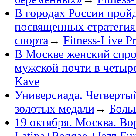
В городах России прой
посвященных стратегия
спорта
→
Fitness-Live P
В Москве женский спро
мужской почти в четыре
Kave
Универсиада. Четверты
золотых медали
→
Боль
19 октября. Москва. Во
Latina+Raggae +Jazz Fu