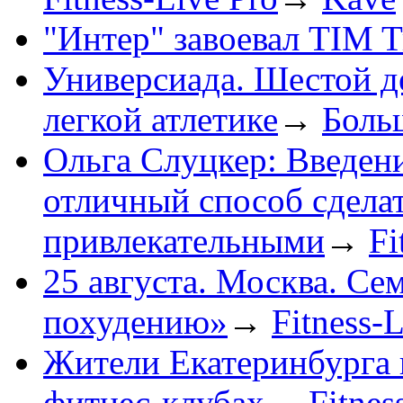
"Интер" завоевал TIM 
Универсиада. Шестой д
легкой атлетике
→
Боль
Ольга Слуцкер: Введени
отличный способ сдела
привлекательными
→
Fi
25 августа. Москва. Се
похудению»
→
Fitness-
Жители Екатеринбурга 
фитнес-клубах
→
Fitnes