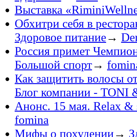
Выставка «RiminiWelln
Обхитри себя в ресторан
Здоровое питание
→
De
Россия примет Чемпион
Большой спорт
→
fomin
Как защитить волосы о
Блог компании - TONI
Анонс. 15 мая. Relax & 
fomina
Мифы о похудении
→
З