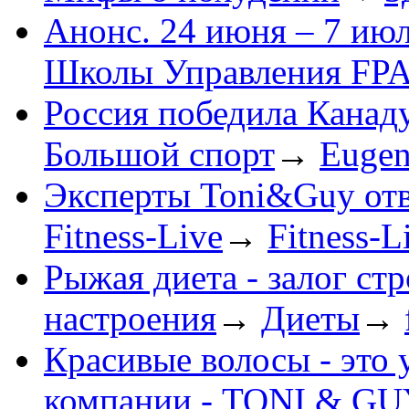
Анонс. 24 июня – 7 ию
Школы Управления FP
Россия победила Канад
Большой спорт
→
Euge
Эксперты Toni&Guy отв
Fitness-Live
→
Fitness-L
Рыжая диета - залог ст
настроения
→
Диеты
→
Красивые волосы - это
компании - TONI & G