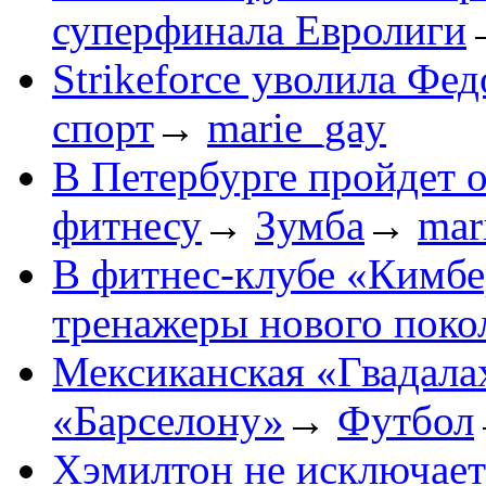
суперфинала Евролиги
Strikeforce уволила Фе
спорт
→
marie_gay
В Петербурге пройдет 
фитнесу
→
Зумба
→
mar
В фитнес-клубе «Кимбе
тренажеры нового поко
Мексиканская «Гвадала
«Барселону»
→
Футбол
Хэмилтон не исключает