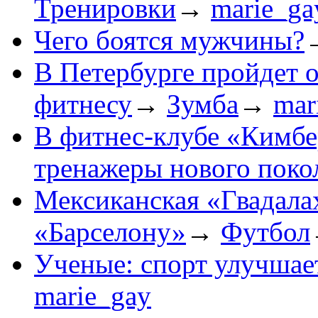
Тренировки
→
marie_ga
Чего боятся мужчины?
В Петербурге пройдет 
фитнесу
→
Зумба
→
mar
В фитнес-клубе «Кимбе
тренажеры нового поко
Мексиканская «Гвадала
«Барселону»
→
Футбол
Ученые: спорт улучшае
marie_gay