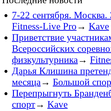
7-22 сентября. Москва.
Fitness-Live Pro
→
Kave
Приветствие участника
Всероссийских соревн
физкультурника
→
Fitne
Дарья Клишина претенду
месяца
→
Большой спор
Перепрыгнуть Бранденб
спорт
→
Kave