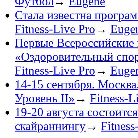
Футбол
→
Eugene
Стала известна програ
Fitness-Live Pro
→
Euge
Первые Всероссийские 
«Оздоровительный спор
Fitness-Live Pro
→
Euge
14-15 сентября. Москва
Уровень II»
→
Fitness-L
19-20 августа состоитс
скайраннингу
→
Fitness