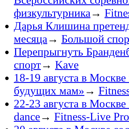
физкультурника
→
Fitne
Дарья Клишина претенду
месяца
→
Большой спор
Перепрыгнуть Бранденб
спорт
→
Kave
18-19 августа в Москве
будущих мам»
→
Fitnes
22-23 августа в Москве
dance
→
Fitness-Live Pr