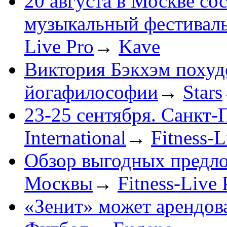
20 августа в Москве со
музыкальный фестива
Live Pro
→
Kave
Виктория Бэкхэм похуд
йогафилософии
→
Stars
23-25 сентября. Санкт-П
International
→
Fitness-L
Обзор выгодных предл
Москвы
→
Fitness-Live 
«Зенит» может арендов