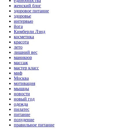
единоборства
женский блог
здоровое питание
здоровье
интервью
йога
Кимберли Лэнд
косметика
красота
лето
лишний вес
маникюр
массаж
мастер класс
миф
Москва
мотивация
мышцы
новости
новый год
одежда
пилатес
питание
похудение
правильное питание