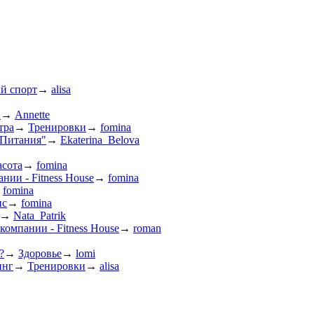
й спорт
→
alisa
и
→
Annette
тра
→
Тренировки
→
fomina
 Питания"
→
Ekaterina_Belova
асота
→
fomina
нии - Fitness House
→
fomina
→
fomina
ис
→
fomina
→
Nata_Patrik
компании - Fitness House
→
roman
?
→
Здоровье
→
lomi
инг
→
Тренировки
→
alisa