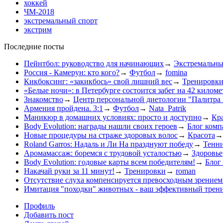
хоккей
ЧМ-2018
экстремальный спорт
экстрим
Последние посты
Пейнтбол: руководство для начинающих
→
Экстремальны
Россия - Камерун: кто кого?
→
Футбол
→
fomina
Кикбоксинг: «закикбось» свой лишний вес
→
Тренировк
«Белые ночи»: в Петербурге состоится забег на 42 киломе
Знакомство
→
Центр персональной диетологии "Палитра
Армения пройдена. 3:1
→
Футбол
→
Nata_Patrik
Маникюр в домашних условиях: просто и доступно
→
Кр
Body Evolution: награды нашли своих героев
→
Блог компа
Новые процедуры на страже здоровых волос
→
Красота
Roland Garros: Надаль и Ли На празднуют победу
→
Тенн
Аромамассаж: боремся с трудовой усталостью
→
Здоровье
Body Evolution: годовые карты всем победителям!
→
Блог 
Накачай руки за 11 минут!
→
Тренировки
→
roman
Отсутствие слуха компенсируется превосходным зрением
Имитация "походки" животных - ваш эффективный трен
Профиль
Добавить пост