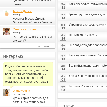
Два новых способа борьбы с
Как определить суточную н
раком
Янв
13
Тереза Дилей
Грейпфрутовая диета для п
Эксперт
Янв
13
Колонка Терезы Дилей.
Фитнес на каблуках - больше
Утренняя зарядка: «за» и 
Янв
для моды, чем для фитнеса
13
Светлана Елкина
Эксперт
Польза бани и сауны
Дек
Фитнес-день: что это и с чем
16
его едят?
10 продуктов для здорового
Дек
все эксперты
16
Бег с музыкой может быть 
Интервью
Дек
16
Бельгийская диета для трё
Дек
Когда собираешься заняться
16
танцами, понимаешь, что выбор
велик. Помимо традиционных
Диета для душевного равн
Дек
танцевальных направлений,
08
оказывается, существует еще и
Витамин А спасёт зрение 
Дек
08
Olga Avedina
Неизвестно
Уроки стрип пластики для
домашнего стриптиза с
Статьи
Алексеем Самсоновым