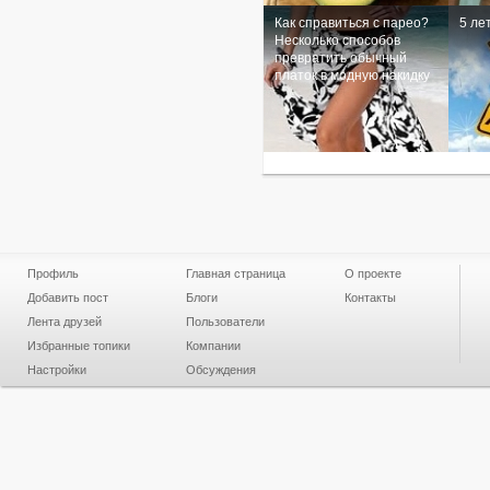
Как справиться с парео?
5 ле
Несколько способов
превратить обычный
платок в модную накидку
Профиль
Главная страница
О проекте
Добавить пост
Блоги
Контакты
Лента друзей
Пользователи
Избранные топики
Компании
Настройки
Обсуждения