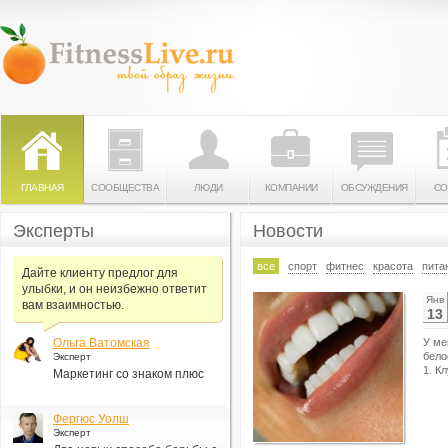
ГЛАВНАЯ
СООБЩЕСТВА
ЛЮДИ
КОМПАНИИ
ОБСУЖДЕНИЯ
СО
Эксперты
Новости
все
спорт
фитнес
красота
пита
Дайте клиенту предлог для
улыбки, и он неизбежно ответит
Янв
вам взаимностью.
13
Ольга Ватомская
У ме
бело
Эксперт
1. К
Маркетинг со знаком плюс
Фергюс Уолш
Эксперт