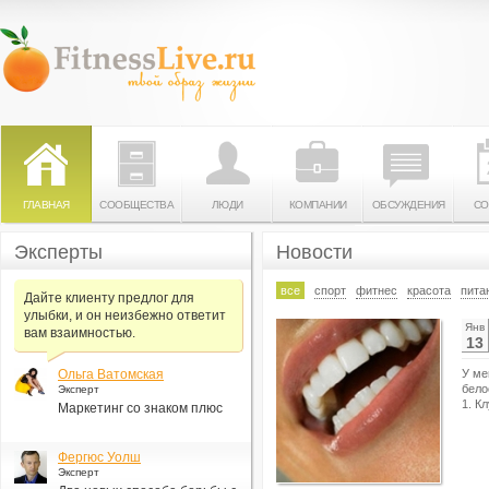
ГЛАВНАЯ
СООБЩЕСТВА
ЛЮДИ
КОМПАНИИ
ОБСУЖДЕНИЯ
СО
Эксперты
Новости
все
спорт
фитнес
красота
пита
Дайте клиенту предлог для
улыбки, и он неизбежно ответит
Янв
вам взаимностью.
13
Ольга Ватомская
У ме
бело
Эксперт
1. К
Маркетинг со знаком плюс
Фергюс Уолш
Эксперт