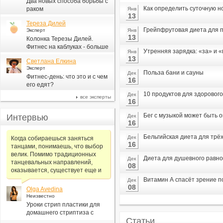
Два новых способа борьбы с
Как определить суточную н
раком
Янв
13
Тереза Дилей
Грейпфрутовая диета для п
Эксперт
Янв
13
Колонка Терезы Дилей.
Фитнес на каблуках - больше
Утренняя зарядка: «за» и 
Янв
для моды, чем для фитнеса
13
Светлана Елкина
Эксперт
Польза бани и сауны
Дек
Фитнес-день: что это и с чем
16
его едят?
10 продуктов для здорового
Дек
все эксперты
16
Бег с музыкой может быть 
Интервью
Дек
16
Бельгийская диета для трё
Дек
Когда собираешься заняться
16
танцами, понимаешь, что выбор
велик. Помимо традиционных
Диета для душевного равн
Дек
танцевальных направлений,
08
оказывается, существует еще и
Витамин А спасёт зрение 
Дек
08
Olga Avedina
Неизвестно
Уроки стрип пластики для
домашнего стриптиза с
Статьи
Алексеем Самсоновым