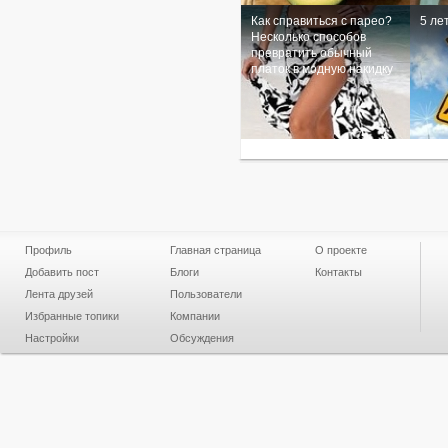
Как справиться с парео?
5 ле
Несколько способов
превратить обычный
платок в модную накидку
Профиль
Главная страница
О проекте
Добавить пост
Блоги
Контакты
Лента друзей
Пользователи
Избранные топики
Компании
Настройки
Обсуждения