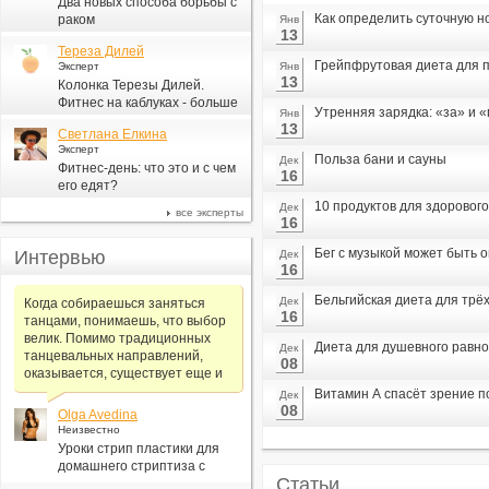
Два новых способа борьбы с
Как определить суточную н
раком
Янв
13
Тереза Дилей
Грейпфрутовая диета для п
Эксперт
Янв
13
Колонка Терезы Дилей.
Фитнес на каблуках - больше
Утренняя зарядка: «за» и 
Янв
для моды, чем для фитнеса
13
Светлана Елкина
Эксперт
Польза бани и сауны
Дек
Фитнес-день: что это и с чем
16
его едят?
10 продуктов для здорового
Дек
все эксперты
16
Бег с музыкой может быть 
Интервью
Дек
16
Бельгийская диета для трё
Дек
Когда собираешься заняться
16
танцами, понимаешь, что выбор
велик. Помимо традиционных
Диета для душевного равн
Дек
танцевальных направлений,
08
оказывается, существует еще и
Витамин А спасёт зрение 
Дек
08
Olga Avedina
Неизвестно
Уроки стрип пластики для
домашнего стриптиза с
Статьи
Алексеем Самсоновым