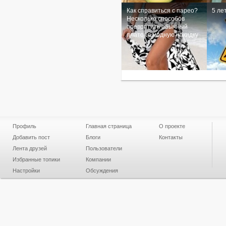
Как справиться с парео?
5 ле
Несколько способов
превратить обычный
платок в модную накидку
Профиль
Главная страница
О проекте
Добавить пост
Блоги
Контакты
Лента друзей
Пользователи
Избранные топики
Компании
Настройки
Обсуждения