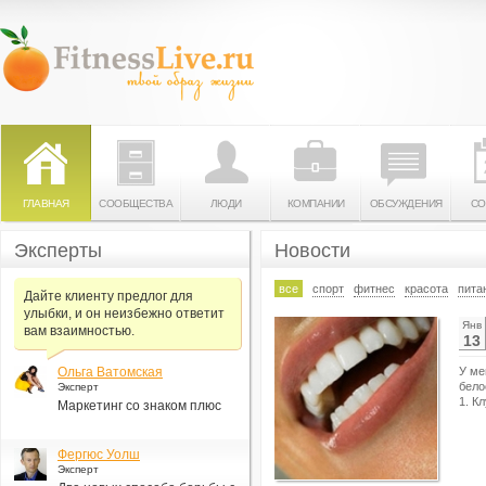
ГЛАВНАЯ
СООБЩЕСТВА
ЛЮДИ
КОМПАНИИ
ОБСУЖДЕНИЯ
СО
Эксперты
Новости
все
спорт
фитнес
красота
пита
Дайте клиенту предлог для
улыбки, и он неизбежно ответит
Янв
вам взаимностью.
13
Ольга Ватомская
У ме
бело
Эксперт
1. К
Маркетинг со знаком плюс
Фергюс Уолш
Эксперт