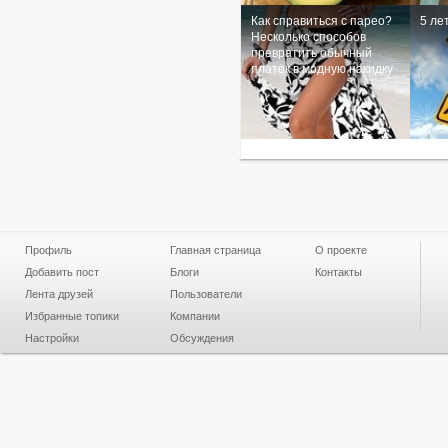
Как справиться с парео?
5 ле
Несколько способов
превратить обычный
платок в модную накидку
Профиль
Главная страница
О проекте
Добавить пост
Блоги
Контакты
Лента друзей
Пользователи
Избранные топики
Компании
Настройки
Обсуждения