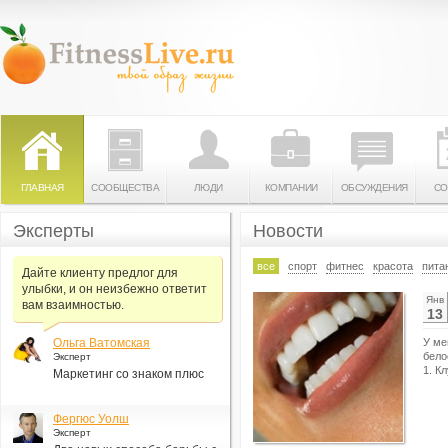
ГЛАВНАЯ
СООБЩЕСТВА
ЛЮДИ
КОМПАНИИ
ОБСУЖДЕНИЯ
СО
Эксперты
Новости
все
спорт
фитнес
красота
пита
Дайте клиенту предлог для
улыбки, и он неизбежно ответит
Янв
вам взаимностью.
13
Ольга Ватомская
У ме
бело
Эксперт
1. К
Маркетинг со знаком плюс
Фергюс Уолш
Эксперт