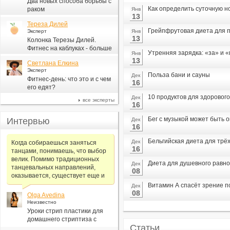
Два новых способа борьбы с
Как определить суточную н
раком
Янв
13
Тереза Дилей
Грейпфрутовая диета для п
Эксперт
Янв
13
Колонка Терезы Дилей.
Фитнес на каблуках - больше
Утренняя зарядка: «за» и 
Янв
для моды, чем для фитнеса
13
Светлана Елкина
Эксперт
Польза бани и сауны
Дек
Фитнес-день: что это и с чем
16
его едят?
10 продуктов для здорового
Дек
все эксперты
16
Бег с музыкой может быть 
Интервью
Дек
16
Бельгийская диета для трё
Дек
Когда собираешься заняться
16
танцами, понимаешь, что выбор
велик. Помимо традиционных
Диета для душевного равн
Дек
танцевальных направлений,
08
оказывается, существует еще и
Витамин А спасёт зрение 
Дек
08
Olga Avedina
Неизвестно
Уроки стрип пластики для
домашнего стриптиза с
Статьи
Алексеем Самсоновым