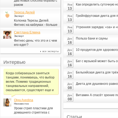
Два новых способа борьбы с
Как определить суточную н
раком
Янв
13
Тереза Дилей
Грейпфрутовая диета для п
Эксперт
Янв
13
Колонка Терезы Дилей.
Фитнес на каблуках - больше
Утренняя зарядка: «за» и 
Янв
для моды, чем для фитнеса
13
Светлана Елкина
Эксперт
Польза бани и сауны
Дек
Фитнес-день: что это и с чем
16
его едят?
10 продуктов для здорового
Дек
все эксперты
16
Бег с музыкой может быть 
Интервью
Дек
16
Бельгийская диета для трё
Дек
Когда собираешься заняться
16
танцами, понимаешь, что выбор
велик. Помимо традиционных
Диета для душевного равн
Дек
танцевальных направлений,
08
оказывается, существует еще и
Витамин А спасёт зрение 
Дек
08
Olga Avedina
Неизвестно
Уроки стрип пластики для
домашнего стриптиза с
Статьи
Алексеем Самсоновым