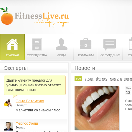
ГЛАВНАЯ
СООБЩЕСТВА
ЛЮДИ
КОМПАНИИ
ОБСУЖДЕНИЯ
СО
Эксперты
Новости
все
спорт
фитнес
красота
пита
Дайте клиенту предлог для
улыбки, и он неизбежно ответит
Янв
вам взаимностью.
13
Ольга Ватомская
У ме
бело
Эксперт
1. К
Маркетинг со знаком плюс
Фергюс Уолш
Эксперт