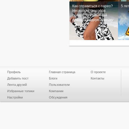
Как справиться с парео?
5 ле
Несколько способов
превратить обычный
платок в модную накидку
Профиль
Главная страница
О проекте
Добавить пост
Блоги
Контакты
Лента друзей
Пользователи
Избранные топики
Компании
Настройки
Обсуждения