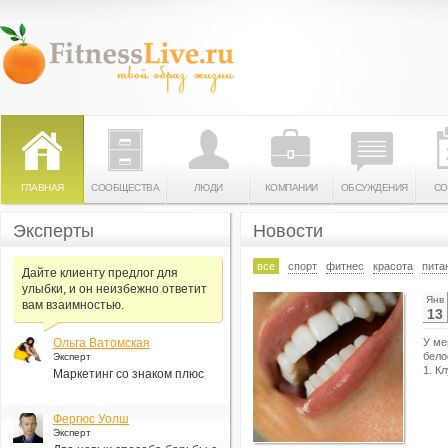
ГЛАВНАЯ
СООБЩЕСТВА
ЛЮДИ
КОМПАНИИ
ОБСУЖДЕНИЯ
СО
Эксперты
Новости
все
спорт
фитнес
красота
пита
Дайте клиенту предлог для
улыбки, и он неизбежно ответит
Янв
вам взаимностью.
13
Ольга Ватомская
У ме
бело
Эксперт
1. К
Маркетинг со знаком плюс
Фергюс Уолш
Эксперт