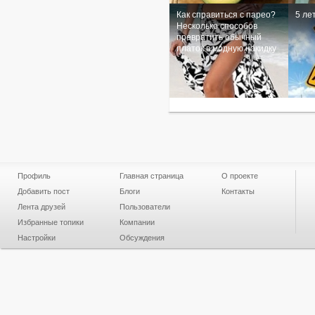
Как справиться с парео?
5 ле
Несколько способов
превратить обычный
платок в модную накидку
Профиль
Главная страница
О проекте
Добавить пост
Блоги
Контакты
Лента друзей
Пользователи
Избранные топики
Компании
Настройки
Обсуждения