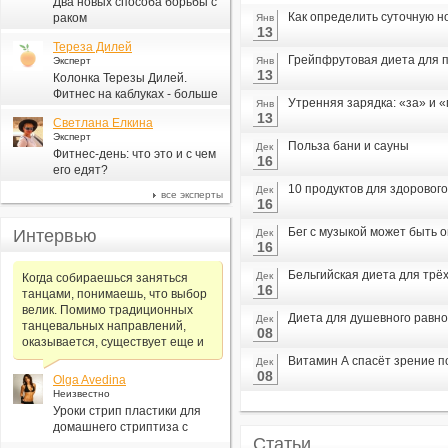
Два новых способа борьбы с
Как определить суточную н
раком
Янв
13
Тереза Дилей
Грейпфрутовая диета для п
Эксперт
Янв
13
Колонка Терезы Дилей.
Фитнес на каблуках - больше
Утренняя зарядка: «за» и 
Янв
для моды, чем для фитнеса
13
Светлана Елкина
Эксперт
Польза бани и сауны
Дек
Фитнес-день: что это и с чем
16
его едят?
10 продуктов для здорового
Дек
все эксперты
16
Бег с музыкой может быть 
Интервью
Дек
16
Бельгийская диета для трё
Дек
Когда собираешься заняться
16
танцами, понимаешь, что выбор
велик. Помимо традиционных
Диета для душевного равн
Дек
танцевальных направлений,
08
оказывается, существует еще и
Витамин А спасёт зрение 
Дек
08
Olga Avedina
Неизвестно
Уроки стрип пластики для
домашнего стриптиза с
Статьи
Алексеем Самсоновым