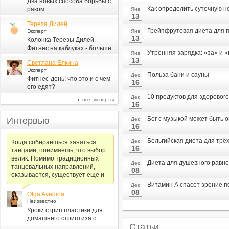
Два новых способа борьбы с
Как определить суточную н
раком
Янв
13
Тереза Дилей
Грейпфрутовая диета для п
Эксперт
Янв
13
Колонка Терезы Дилей.
Фитнес на каблуках - больше
Утренняя зарядка: «за» и 
Янв
для моды, чем для фитнеса
13
Светлана Елкина
Эксперт
Польза бани и сауны
Дек
Фитнес-день: что это и с чем
16
его едят?
10 продуктов для здорового
Дек
все эксперты
16
Бег с музыкой может быть 
Интервью
Дек
16
Бельгийская диета для трё
Дек
Когда собираешься заняться
16
танцами, понимаешь, что выбор
велик. Помимо традиционных
Диета для душевного равн
Дек
танцевальных направлений,
08
оказывается, существует еще и
Витамин А спасёт зрение 
Дек
08
Olga Avedina
Неизвестно
Уроки стрип пластики для
домашнего стриптиза с
Статьи
Алексеем Самсоновым