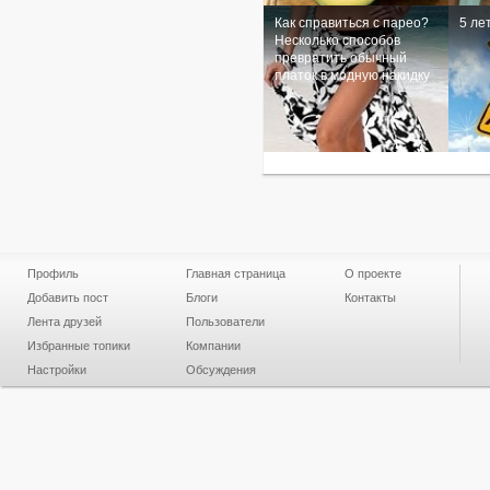
Как справиться с парео?
5 ле
Несколько способов
превратить обычный
платок в модную накидку
Профиль
Главная страница
О проекте
Добавить пост
Блоги
Контакты
Лента друзей
Пользователи
Избранные топики
Компании
Настройки
Обсуждения