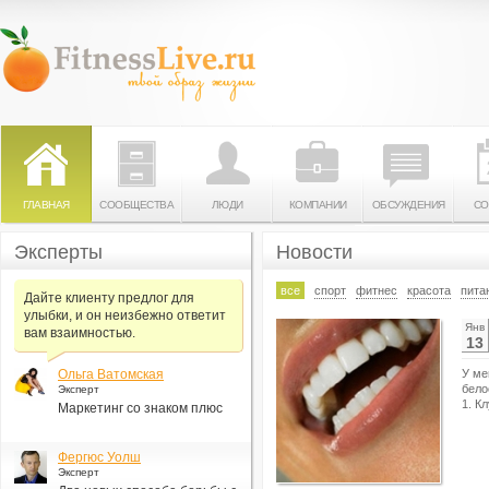
ГЛАВНАЯ
СООБЩЕСТВА
ЛЮДИ
КОМПАНИИ
ОБСУЖДЕНИЯ
СО
Эксперты
Новости
все
спорт
фитнес
красота
пита
Дайте клиенту предлог для
улыбки, и он неизбежно ответит
Янв
вам взаимностью.
13
Ольга Ватомская
У ме
бело
Эксперт
1. К
Маркетинг со знаком плюс
Фергюс Уолш
Эксперт