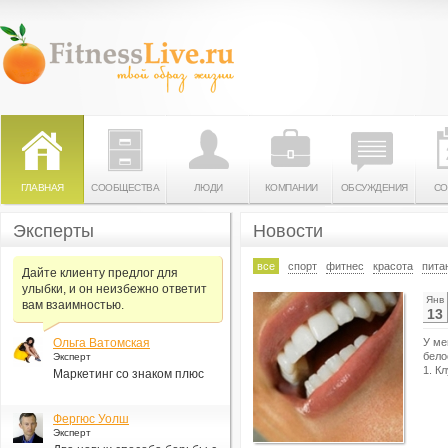
ГЛАВНАЯ
СООБЩЕСТВА
ЛЮДИ
КОМПАНИИ
ОБСУЖДЕНИЯ
СО
Эксперты
Новости
все
спорт
фитнес
красота
пита
Дайте клиенту предлог для
улыбки, и он неизбежно ответит
Янв
вам взаимностью.
13
Ольга Ватомская
У ме
бело
Эксперт
1. К
Маркетинг со знаком плюс
Фергюс Уолш
Эксперт