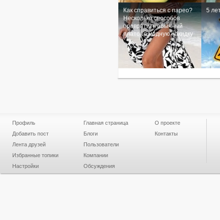
Как справиться с парео?
5 ле
Несколько способов
превратить обычный
платок в модную накидку
Профиль
Главная страница
О проекте
Добавить пост
Блоги
Контакты
Лента друзей
Пользователи
Избранные топики
Компании
Настройки
Обсуждения