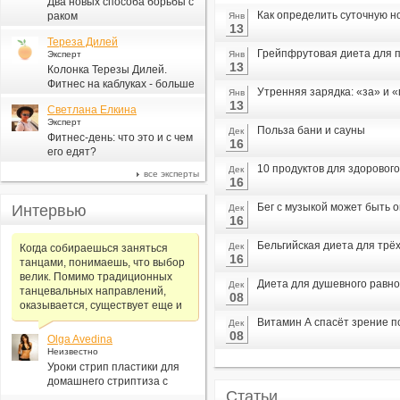
Два новых способа борьбы с
Как определить суточную н
раком
Янв
13
Тереза Дилей
Грейпфрутовая диета для п
Эксперт
Янв
13
Колонка Терезы Дилей.
Фитнес на каблуках - больше
Утренняя зарядка: «за» и 
Янв
для моды, чем для фитнеса
13
Светлана Елкина
Эксперт
Польза бани и сауны
Дек
Фитнес-день: что это и с чем
16
его едят?
10 продуктов для здорового
Дек
все эксперты
16
Бег с музыкой может быть 
Интервью
Дек
16
Бельгийская диета для трё
Дек
Когда собираешься заняться
16
танцами, понимаешь, что выбор
велик. Помимо традиционных
Диета для душевного равн
Дек
танцевальных направлений,
08
оказывается, существует еще и
Витамин А спасёт зрение 
Дек
08
Olga Avedina
Неизвестно
Уроки стрип пластики для
домашнего стриптиза с
Статьи
Алексеем Самсоновым