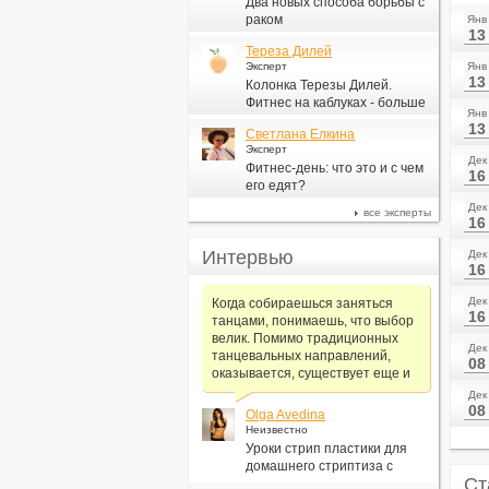
Два новых способа борьбы с
раком
Янв
13
Тереза Дилей
Эксперт
Янв
13
Колонка Терезы Дилей.
Фитнес на каблуках - больше
Янв
для моды, чем для фитнеса
13
Светлана Елкина
Эксперт
Дек
Фитнес-день: что это и с чем
16
его едят?
Дек
все эксперты
16
Интервью
Дек
16
Дек
Когда собираешься заняться
16
танцами, понимаешь, что выбор
велик. Помимо традиционных
Дек
танцевальных направлений,
08
оказывается, существует еще и
Дек
08
Olga Avedina
Неизвестно
Уроки стрип пластики для
домашнего стриптиза с
Ст
Алексеем Самсоновым