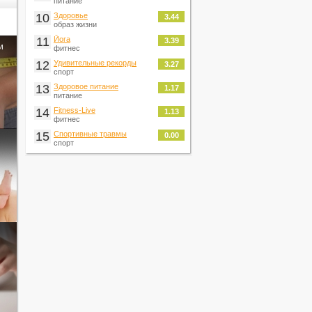
питание
10
Здоровье
3.44
образ жизни
11
Йога
3.39
и
фитнес
12
Удивительные рекорды
3.27
спорт
13
Здоровое питание
1.17
питание
14
Fitness-Live
1.13
фитнес
15
Спортивные травмы
0.00
спорт