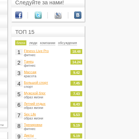
Следуйте за нами!
ТОП 15
блоги
люди
компании
обсуждения
1
Fitness-Live Pro
18.48
фитнес
2
Танец
14.24
фитнес
3
Массаж
9.42
красота
4
Большой спорт
7.45
спорт
5
Мужской блог
7.43
образ жизни
6
Летний отдых
6.43
образ жизни
7
Sex Life
5.53
образ жизни
8
Тренировки
сти
5.19
фитнес
9
Диеты
5.19