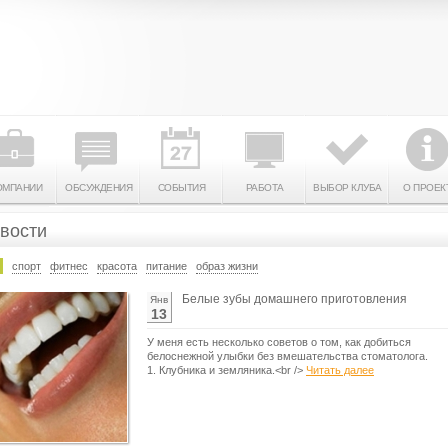
ОМПАНИИ
ОБСУЖДЕНИЯ
СОБЫТИЯ
РАБОТА
ВЫБОР КЛУБА
О ПРОЕК
вости
спорт
фитнес
красота
питание
образ жизни
Белые зубы домашнего приготовления
Янв
13
У меня есть несколько советов о том, как добиться
белоснежной улыбки без вмешательства стоматолога.
1. Клубника и земляника.<br />
Читать далее