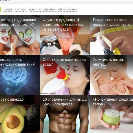
спорт
фитнес
красота
питание
образ жизни
саж лица в домашних
Фрукты с «ударом»: 4
Раздельное питание – 
виях - это реально?
«алкогольных» напитка
польза, и удовольствие
из вашего сада
восстановить
Спортивные напитки или
Хочу иметь детей,
центрацию внимания
вода?
опять…
ота с авокадо
10 упражнений для мышц
«Ночь – время ухода за
брюшного пресса
телом»