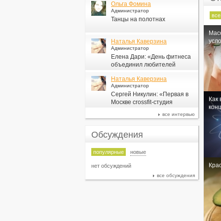
Ольга Фомина
Администратор
все
Танцы на полотнах
Мас
усло
Наталья Каверзина
Администратор
Елена Дари: «День фитнеса
объединил любителей
здорового образа жизни по
Наталья Каверзина
всей стране»
Администратор
Сергей Никулин: «Первая в
Как 
Москве сrossfit-студия
кон
появится в СК «Новая Лига»
все интервью
Обсуждения
популярные
новые
Крас
нет обсуждений
все обсуждения