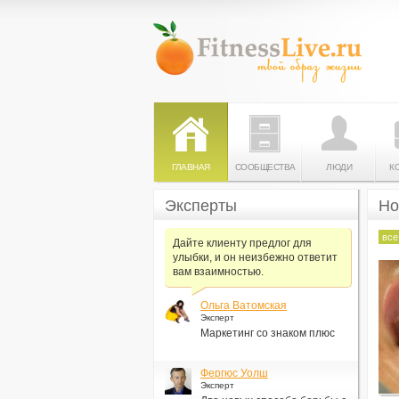
ГЛАВНАЯ
СООБЩЕСТВА
ЛЮДИ
К
Эксперты
Но
все
Дайте клиенту предлог для
улыбки, и он неизбежно ответит
вам взаимностью.
Ольга Ватомская
Эксперт
Маркетинг со знаком плюс
Фергюс Уолш
Эксперт