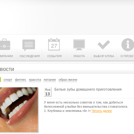
ОМПАНИИ
ОБСУЖДЕНИЯ
СОБЫТИЯ
РАБОТА
ВЫБОР КЛУБА
О ПРОЕК
вости
спорт
фитнес
красота
питание
образ жизни
Белые зубы домашнего приготовления
Янв
13
У меня есть несколько советов о том, как добиться
белоснежной улыбки без вмешательства стоматолога.
1. Клубника и земляника.<br />
Читать далее