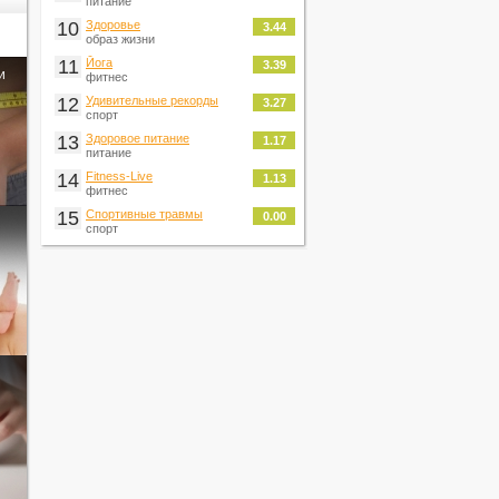
питание
10
Здоровье
3.44
образ жизни
11
Йога
3.39
и
фитнес
12
Удивительные рекорды
3.27
спорт
13
Здоровое питание
1.17
питание
14
Fitness-Live
1.13
фитнес
15
Спортивные травмы
0.00
спорт