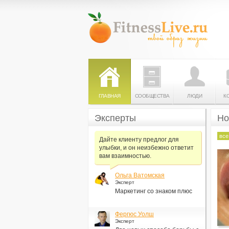
ГЛАВНАЯ
СООБЩЕСТВА
ЛЮДИ
К
Эксперты
Но
все
Дайте клиенту предлог для
улыбки, и он неизбежно ответит
вам взаимностью.
Ольга Ватомская
Эксперт
Маркетинг со знаком плюс
Фергюс Уолш
Эксперт