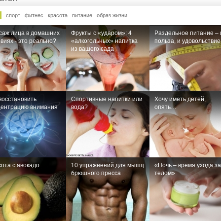
спорт
фитнес
красота
питание
образ жизни
саж лица в домашних
Фрукты с «ударом»: 4
Раздельное питание – 
виях - это реально?
«алкогольных» напитка
польза, и удовольствие
из вашего сада
восстановить
Спортивные напитки или
Хочу иметь детей,
центрацию внимания
вода?
опять…
ота с авокадо
10 упражнений для мышц
«Ночь – время ухода за
брюшного пресса
телом»