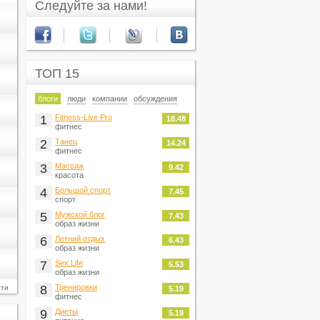
Следуйте за нами!
ТОП 15
блоги
люди
компании
обсуждения
1
Fitness-Live Pro
18.48
фитнес
2
Танец
14.24
фитнес
3
Массаж
9.42
красота
4
Большой спорт
7.45
спорт
5
Мужской блог
7.43
образ жизни
6
Летний отдых
6.43
образ жизни
7
Sex Life
5.53
образ жизни
8
Тренировки
сти
5.19
фитнес
9
Диеты
5.19