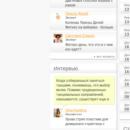
Два новых способа борьбы с
раком
Янв
13
Тереза Дилей
Эксперт
Янв
13
Колонка Терезы Дилей.
Фитнес на каблуках - больше
Янв
для моды, чем для фитнеса
13
Светлана Елкина
Эксперт
Дек
Фитнес-день: что это и с чем
16
его едят?
Дек
все эксперты
16
Интервью
Дек
16
Дек
Когда собираешься заняться
16
танцами, понимаешь, что выбор
велик. Помимо традиционных
Дек
танцевальных направлений,
08
оказывается, существует еще и
Дек
08
Olga Avedina
Неизвестно
Уроки стрип пластики для
домашнего стриптиза с
Ст
Алексеем Самсоновым