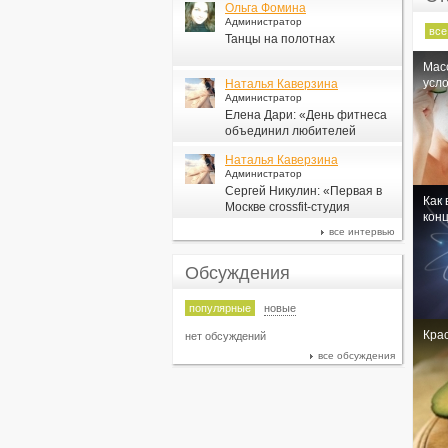
Ольга Фомина
Администратор
все
Танцы на полотнах
Мас
усло
Наталья Каверзина
Администратор
Елена Дари: «День фитнеса
объединил любителей
здорового образа жизни по
Наталья Каверзина
всей стране»
Администратор
Сергей Никулин: «Первая в
Как 
Москве сrossfit-студия
кон
появится в СК «Новая Лига»
все интервью
Обсуждения
популярные
новые
Крас
нет обсуждений
все обсуждения