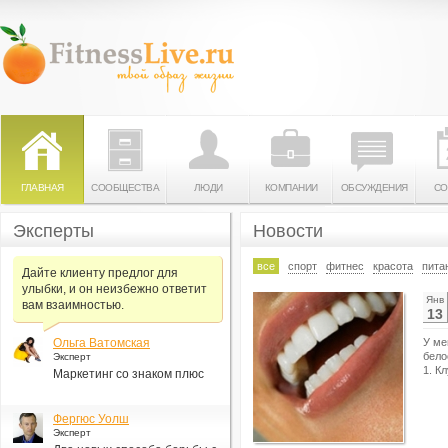
ГЛАВНАЯ
СООБЩЕСТВА
ЛЮДИ
КОМПАНИИ
ОБСУЖДЕНИЯ
СО
Эксперты
Новости
все
спорт
фитнес
красота
пита
Дайте клиенту предлог для
улыбки, и он неизбежно ответит
Янв
вам взаимностью.
13
Ольга Ватомская
У ме
бело
Эксперт
1. К
Маркетинг со знаком плюс
Фергюс Уолш
Эксперт