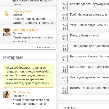
Два новых способа борьбы с
Как определить суточную н
раком
Янв
13
Тереза Дилей
Грейпфрутовая диета для п
Эксперт
Янв
13
Колонка Терезы Дилей.
Фитнес на каблуках - больше
Утренняя зарядка: «за» и 
Янв
для моды, чем для фитнеса
13
Светлана Елкина
Эксперт
Польза бани и сауны
Дек
Фитнес-день: что это и с чем
16
его едят?
10 продуктов для здорового
Дек
все эксперты
16
Бег с музыкой может быть 
Интервью
Дек
16
Бельгийская диета для трё
Дек
Когда собираешься заняться
16
танцами, понимаешь, что выбор
велик. Помимо традиционных
Диета для душевного равн
Дек
танцевальных направлений,
08
оказывается, существует еще и
Витамин А спасёт зрение 
Дек
08
Olga Avedina
Неизвестно
Уроки стрип пластики для
домашнего стриптиза с
Статьи
Алексеем Самсоновым