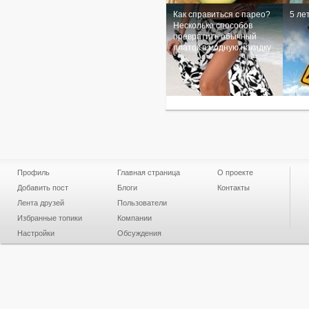
Как справиться с парео?
5 ле
Несколько способов
превратить обычный
платок в модную накидку
Профиль
Главная страница
О проекте
Добавить пост
Блоги
Контакты
Лента друзей
Пользователи
Избранные топики
Компании
Настройки
Обсуждения