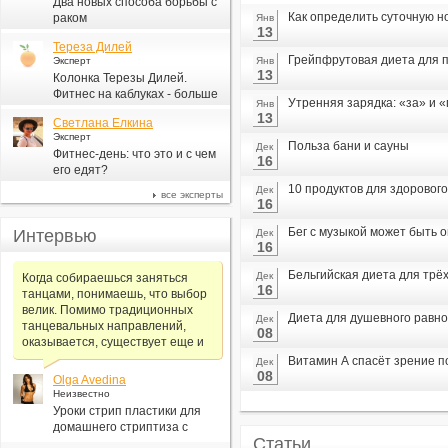
Два новых способа борьбы с
Как определить суточную н
раком
Янв
13
Тереза Дилей
Грейпфрутовая диета для п
Эксперт
Янв
13
Колонка Терезы Дилей.
Фитнес на каблуках - больше
Утренняя зарядка: «за» и 
Янв
для моды, чем для фитнеса
13
Светлана Елкина
Эксперт
Польза бани и сауны
Дек
Фитнес-день: что это и с чем
16
его едят?
10 продуктов для здорового
Дек
все эксперты
16
Бег с музыкой может быть 
Интервью
Дек
16
Бельгийская диета для трё
Дек
Когда собираешься заняться
16
танцами, понимаешь, что выбор
велик. Помимо традиционных
Диета для душевного равн
Дек
танцевальных направлений,
08
оказывается, существует еще и
Витамин А спасёт зрение 
Дек
08
Olga Avedina
Неизвестно
Уроки стрип пластики для
домашнего стриптиза с
Статьи
Алексеем Самсоновым