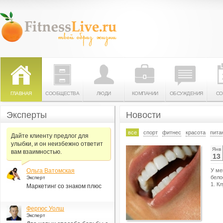
ГЛАВНАЯ
СООБЩЕСТВА
ЛЮДИ
КОМПАНИИ
ОБСУЖДЕНИЯ
СО
Эксперты
Новости
все
спорт
фитнес
красота
пита
Дайте клиенту предлог для
улыбки, и он неизбежно ответит
Янв
вам взаимностью.
13
Ольга Ватомская
У ме
бело
Эксперт
1. К
Маркетинг со знаком плюс
Фергюс Уолш
Эксперт