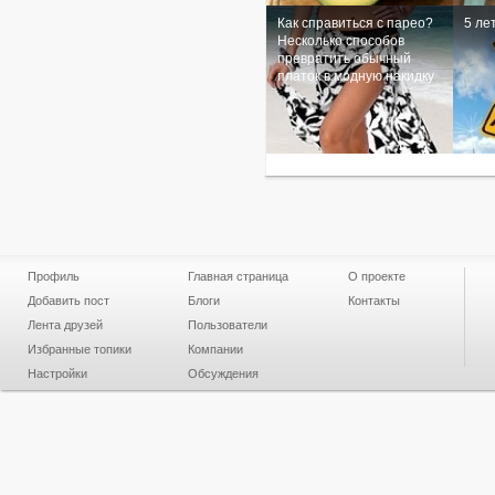
Как справиться с парео?
5 ле
Несколько способов
превратить обычный
платок в модную накидку
Профиль
Главная страница
О проекте
Добавить пост
Блоги
Контакты
Лента друзей
Пользователи
Избранные топики
Компании
Настройки
Обсуждения