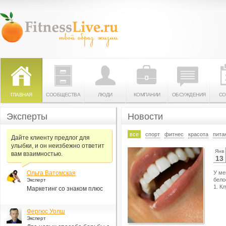
ГЛАВНАЯ
СООБЩЕСТВА
ЛЮДИ
КОМПАНИИ
ОБСУЖДЕНИЯ
СО
Эксперты
Новости
все
спорт
фитнес
красота
пита
Дайте клиенту предлог для
улыбки, и он неизбежно ответит
Янв
вам взаимностью.
13
Ольга Ватомская
У ме
бело
Эксперт
1. К
Маркетинг со знаком плюс
Фергюс Уолш
Эксперт