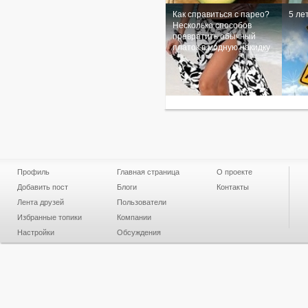
Как справиться с парео?
5 ле
Несколько способов
превратить обычный
платок в модную накидку
Профиль
Главная страница
О проекте
Добавить пост
Блоги
Контакты
Лента друзей
Пользователи
Избранные топики
Компании
Настройки
Обсуждения