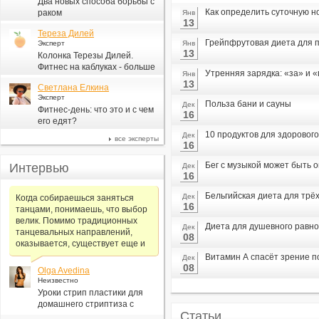
Два новых способа борьбы с
Как определить суточную н
раком
Янв
13
Тереза Дилей
Грейпфрутовая диета для п
Эксперт
Янв
13
Колонка Терезы Дилей.
Фитнес на каблуках - больше
Утренняя зарядка: «за» и 
Янв
для моды, чем для фитнеса
13
Светлана Елкина
Эксперт
Польза бани и сауны
Дек
Фитнес-день: что это и с чем
16
его едят?
10 продуктов для здорового
Дек
все эксперты
16
Бег с музыкой может быть 
Интервью
Дек
16
Бельгийская диета для трё
Дек
Когда собираешься заняться
16
танцами, понимаешь, что выбор
велик. Помимо традиционных
Диета для душевного равн
Дек
танцевальных направлений,
08
оказывается, существует еще и
Витамин А спасёт зрение 
Дек
08
Olga Avedina
Неизвестно
Уроки стрип пластики для
домашнего стриптиза с
Статьи
Алексеем Самсоновым