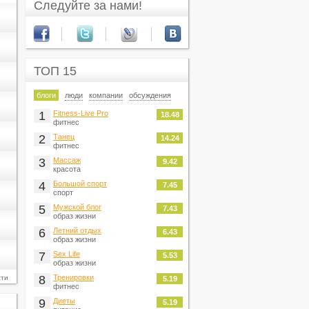
Следуйте за нами!
ТОП 15
блоги
люди
компании
обсуждения
1
Fitness-Live Pro
18.48
фитнес
2
Танец
14.24
фитнес
3
Массаж
9.42
красота
4
Большой спорт
7.45
спорт
5
Мужской блог
7.43
образ жизни
6
Летний отдых
6.43
образ жизни
7
Sex Life
5.53
образ жизни
8
Тренировки
сти
5.19
фитнес
9
Диеты
5.19