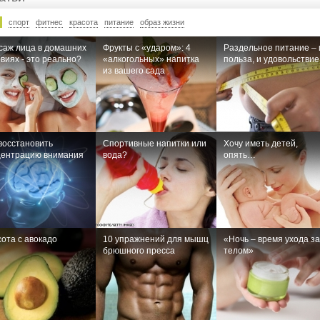
спорт
фитнес
красота
питание
образ жизни
саж лица в домашних
Фрукты с «ударом»: 4
Раздельное питание – 
виях - это реально?
«алкогольных» напитка
польза, и удовольствие
из вашего сада
восстановить
Спортивные напитки или
Хочу иметь детей,
центрацию внимания
вода?
опять…
ота с авокадо
10 упражнений для мышц
«Ночь – время ухода за
брюшного пресса
телом»