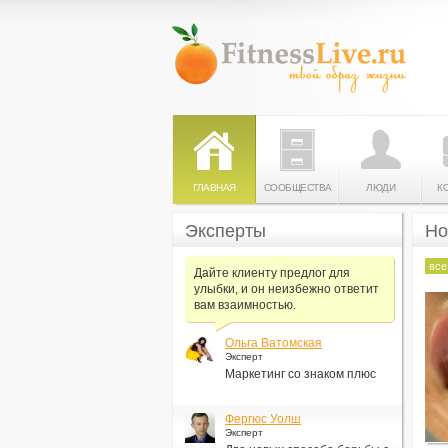
ГЛАВНАЯ
СООБЩЕСТВА
ЛЮДИ
К
Эксперты
Но
все
Дайте клиенту предлог для
улыбки, и он неизбежно ответит
вам взаимностью.
Ольга Ватомская
Эксперт
Маркетинг со знаком плюс
Фергюс Уолш
Эксперт