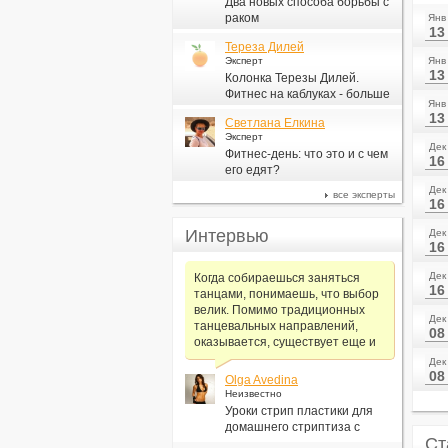
Два новых способа борьбы с
раком
Янв
13
Тереза Дилей
Эксперт
Янв
13
Колонка Терезы Дилей.
Фитнес на каблуках - больше
Янв
для моды, чем для фитнеса
13
Светлана Елкина
Эксперт
Дек
Фитнес-день: что это и с чем
16
его едят?
Дек
все эксперты
16
Интервью
Дек
16
Дек
Когда собираешься заняться
16
танцами, понимаешь, что выбор
велик. Помимо традиционных
Дек
танцевальных направлений,
08
оказывается, существует еще и
Дек
08
Olga Avedina
Неизвестно
Уроки стрип пластики для
домашнего стриптиза с
Ст
Алексеем Самсоновым