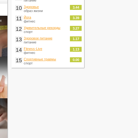
питание
10
Здоровье
3.44
образ жизни
11
Йога
3.39
и
фитнес
12
Удивительные рекорды
3.27
спорт
13
Здоровое питание
1.17
питание
14
Fitness-Live
1.13
фитнес
15
Спортивные травмы
0.00
спорт