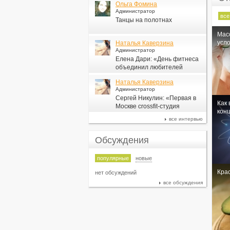
Ольга Фомина
Администратор
все
Танцы на полотнах
Мас
усло
Наталья Каверзина
Администратор
Елена Дари: «День фитнеса
объединил любителей
здорового образа жизни по
Наталья Каверзина
всей стране»
Администратор
Сергей Никулин: «Первая в
Как 
Москве сrossfit-студия
кон
появится в СК «Новая Лига»
все интервью
Обсуждения
популярные
новые
Крас
нет обсуждений
все обсуждения