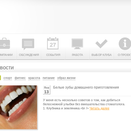
ОМПАНИИ
ОБСУЖДЕНИЯ
СОБЫТИЯ
РАБОТА
ВЫБОР КЛУБА
О ПРОЕК
вости
спорт
фитнес
красота
питание
образ жизни
Белые зубы домашнего приготовления
Янв
13
У меня есть несколько советов о том, как добиться
белоснежной улыбки без вмешательства стоматолога.
1. Клубника и земляника.<br />
Читать далее