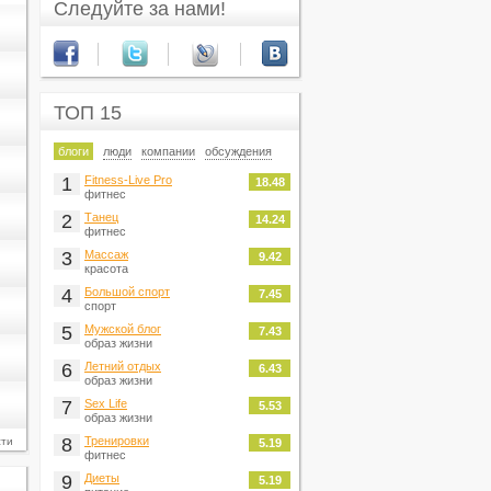
Следуйте за нами!
ТОП 15
блоги
люди
компании
обсуждения
1
Fitness-Live Pro
18.48
фитнес
2
Танец
14.24
фитнес
3
Массаж
9.42
красота
4
Большой спорт
7.45
спорт
5
Мужской блог
7.43
образ жизни
6
Летний отдых
6.43
образ жизни
7
Sex Life
5.53
образ жизни
8
Тренировки
сти
5.19
фитнес
9
Диеты
5.19