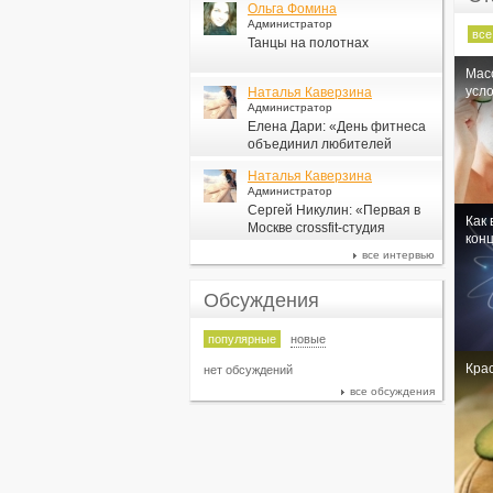
Ольга Фомина
Администратор
все
Танцы на полотнах
Мас
усло
Наталья Каверзина
Администратор
Елена Дари: «День фитнеса
объединил любителей
здорового образа жизни по
Наталья Каверзина
всей стране»
Администратор
Сергей Никулин: «Первая в
Как 
Москве сrossfit-студия
кон
появится в СК «Новая Лига»
все интервью
Обсуждения
популярные
новые
Крас
нет обсуждений
все обсуждения