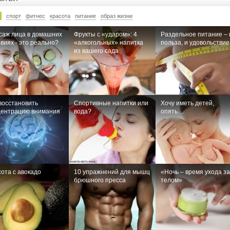
спорт
фитнес
красота
питание
образ жизни
саж лица в домашних
Фрукты с «ударом»: 4
Раздельное питание – 
виях - это реально?
«алкогольных» напитка
польза, и удовольствие
из вашего сада
восстановить
Спортивные напитки или
Хочу иметь детей,
центрацию внимания
вода?
опять…
ота с авокадо
10 упражнений для мышц
«Ночь – время ухода за
брюшного пресса
телом»