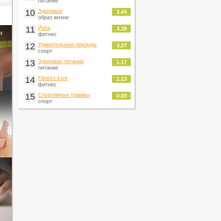
питание
10
Здоровье
3.44
образ жизни
11
Йога
3.39
и
фитнес
12
Удивительные рекорды
3.27
спорт
13
Здоровое питание
1.17
питание
14
Fitness-Live
1.13
фитнес
15
Спортивные травмы
0.00
спорт