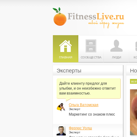
ГЛАВНАЯ
СООБЩЕСТВА
ЛЮДИ
К
Эксперты
Но
все
Дайте клиенту предлог для
улыбки, и он неизбежно ответит
вам взаимностью.
Ольга Ватомская
Эксперт
Маркетинг со знаком плюс
Фергюс Уолш
Эксперт