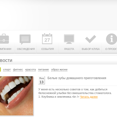
ОМПАНИИ
ОБСУЖДЕНИЯ
СОБЫТИЯ
РАБОТА
ВЫБОР КЛУБА
О ПРОЕК
вости
спорт
фитнес
красота
питание
образ жизни
Белые зубы домашнего приготовления
Янв
13
У меня есть несколько советов о том, как добиться
белоснежной улыбки без вмешательства стоматолога.
1. Клубника и земляника.<br />
Читать далее