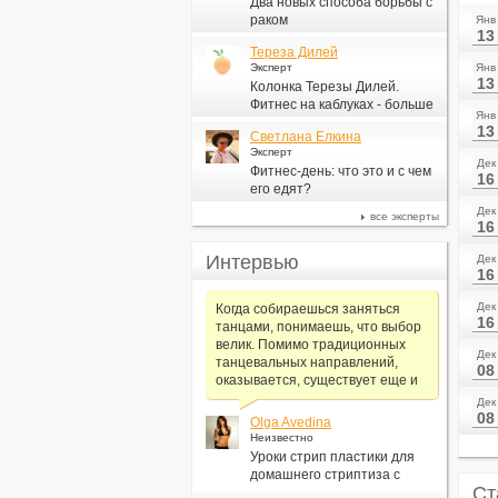
Два новых способа борьбы с
раком
Янв
13
Тереза Дилей
Эксперт
Янв
13
Колонка Терезы Дилей.
Фитнес на каблуках - больше
Янв
для моды, чем для фитнеса
13
Светлана Елкина
Эксперт
Дек
Фитнес-день: что это и с чем
16
его едят?
Дек
все эксперты
16
Интервью
Дек
16
Дек
Когда собираешься заняться
16
танцами, понимаешь, что выбор
велик. Помимо традиционных
Дек
танцевальных направлений,
08
оказывается, существует еще и
Дек
08
Olga Avedina
Неизвестно
Уроки стрип пластики для
домашнего стриптиза с
Ст
Алексеем Самсоновым