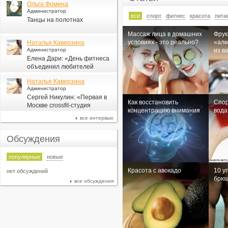
Ольга Фомина
Администратор
все
спорт
фитнес
красота
пита
Танцы на полотнах
Массаж лица в домашних
Фрук
условиях - это реально?
«алк
Наталья Каверзина
Администратор
из в
Елена Дари: «День фитнеса
объединил любителей
здорового образа жизни по
Наталья Каверзина
всей стране»
Администратор
Сергей Никулин: «Первая в
Как восстановить
Спор
Москве сrossfit-студия
концентрацию внимания
вода
появится в СК «Новая Лига»
все интервью
Обсуждения
популярные
новые
Красота с авокадо
10 у
нет обсуждений
брюш
все обсуждения