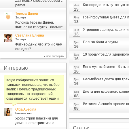
Два новых способа борьбы с
Как определить суточную н
раком
Янв
13
Тереза Дилей
Грейпфрутовая диета для п
Эксперт
Янв
13
Колонка Терезы Дилей.
Фитнес на каблуках - больше
Утренняя зарядка: «за» и 
Янв
для моды, чем для фитнеса
13
Светлана Елкина
Эксперт
Польза бани и сауны
Дек
Фитнес-день: что это и с чем
16
его едят?
10 продуктов для здорового
Дек
все эксперты
16
Бег с музыкой может быть 
Интервью
Дек
16
Бельгийская диета для трё
Дек
Когда собираешься заняться
16
танцами, понимаешь, что выбор
велик. Помимо традиционных
Диета для душевного равн
Дек
танцевальных направлений,
08
оказывается, существует еще и
Витамин А спасёт зрение 
Дек
08
Olga Avedina
Неизвестно
Уроки стрип пластики для
домашнего стриптиза с
Статьи
Алексеем Самсоновым