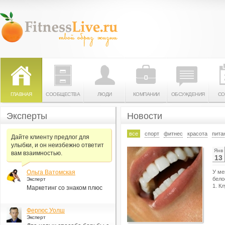
ГЛАВНАЯ
СООБЩЕСТВА
ЛЮДИ
КОМПАНИИ
ОБСУЖДЕНИЯ
СО
Эксперты
Новости
все
спорт
фитнес
красота
пита
Дайте клиенту предлог для
улыбки, и он неизбежно ответит
Янв
вам взаимностью.
13
Ольга Ватомская
У ме
бело
Эксперт
1. К
Маркетинг со знаком плюс
Фергюс Уолш
Эксперт