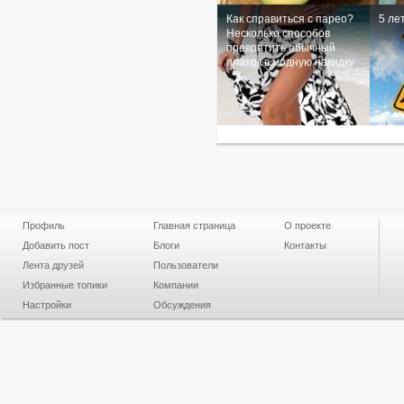
Как справиться с парео?
5 ле
Несколько способов
превратить обычный
платок в модную накидку
Профиль
Главная страница
О проекте
Добавить пост
Блоги
Контакты
Лента друзей
Пользователи
Избранные топики
Компании
Настройки
Обсуждения