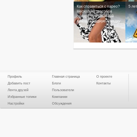
Как справиться с парео?
5 ле
Несколько способов
превратить обычный
платок в модную накидку
Профиль
Главная страница
О проекте
Добавить пост
Блоги
Контакты
Лента друзей
Пользователи
Избранные топики
Компании
Настройки
Обсуждения