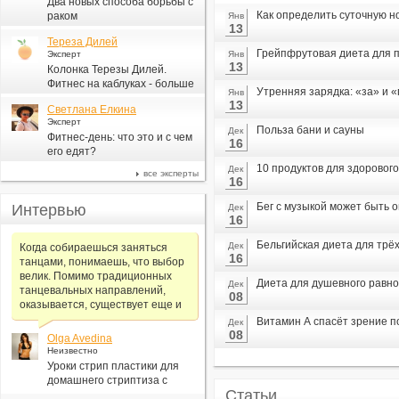
Два новых способа борьбы с
Как определить суточную н
раком
Янв
13
Тереза Дилей
Грейпфрутовая диета для п
Эксперт
Янв
13
Колонка Терезы Дилей.
Фитнес на каблуках - больше
Утренняя зарядка: «за» и 
Янв
для моды, чем для фитнеса
13
Светлана Елкина
Эксперт
Польза бани и сауны
Дек
Фитнес-день: что это и с чем
16
его едят?
10 продуктов для здорового
Дек
все эксперты
16
Бег с музыкой может быть 
Интервью
Дек
16
Бельгийская диета для трё
Дек
Когда собираешься заняться
16
танцами, понимаешь, что выбор
велик. Помимо традиционных
Диета для душевного равн
Дек
танцевальных направлений,
08
оказывается, существует еще и
Витамин А спасёт зрение 
Дек
08
Olga Avedina
Неизвестно
Уроки стрип пластики для
домашнего стриптиза с
Статьи
Алексеем Самсоновым