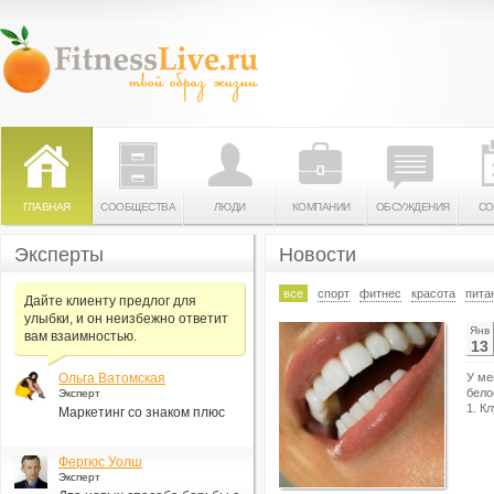
ГЛАВНАЯ
СООБЩЕСТВА
ЛЮДИ
КОМПАНИИ
ОБСУЖДЕНИЯ
СО
Эксперты
Новости
все
спорт
фитнес
красота
пита
Дайте клиенту предлог для
улыбки, и он неизбежно ответит
Янв
вам взаимностью.
13
Ольга Ватомская
У ме
бело
Эксперт
1. К
Маркетинг со знаком плюс
Фергюс Уолш
Эксперт