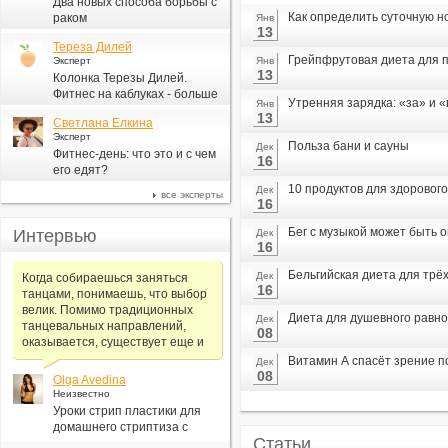
Два новых способа борьбы с
Как определить суточную н
раком
Янв
13
Тереза Дилей
Грейпфрутовая диета для п
Эксперт
Янв
13
Колонка Терезы Дилей.
Фитнес на каблуках - больше
Утренняя зарядка: «за» и 
Янв
для моды, чем для фитнеса
13
Светлана Елкина
Эксперт
Польза бани и сауны
Дек
Фитнес-день: что это и с чем
16
его едят?
10 продуктов для здорового
Дек
все эксперты
16
Бег с музыкой может быть 
Интервью
Дек
16
Бельгийская диета для трё
Дек
Когда собираешься заняться
16
танцами, понимаешь, что выбор
велик. Помимо традиционных
Диета для душевного равн
Дек
танцевальных направлений,
08
оказывается, существует еще и
Витамин А спасёт зрение 
Дек
08
Olga Avedina
Неизвестно
Уроки стрип пластики для
домашнего стриптиза с
Статьи
Алексеем Самсоновым