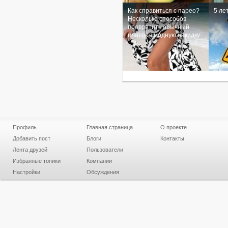
Как справиться с парео?
5 ле
Несколько способов
превратить обычный
платок в модную накидку
Профиль
Главная страница
О проекте
Добавить пост
Блоги
Контакты
Лента друзей
Пользователи
Избранные топики
Компании
Настройки
Обсуждения