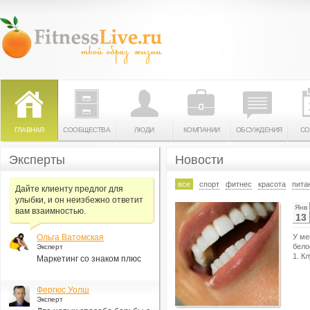
ГЛАВНАЯ
СООБЩЕСТВА
ЛЮДИ
КОМПАНИИ
ОБСУЖДЕНИЯ
СО
Эксперты
Новости
все
спорт
фитнес
красота
пита
Дайте клиенту предлог для
улыбки, и он неизбежно ответит
Янв
вам взаимностью.
13
Ольга Ватомская
У ме
бело
Эксперт
1. К
Маркетинг со знаком плюс
Фергюс Уолш
Эксперт