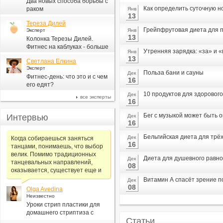
Два новых способа борьбы с
Как определить суточную н
раком
Янв
13
Тереза Дилей
Грейпфрутовая диета для п
Эксперт
Янв
13
Колонка Терезы Дилей.
Фитнес на каблуках - больше
Утренняя зарядка: «за» и 
Янв
для моды, чем для фитнеса
13
Светлана Елкина
Эксперт
Польза бани и сауны
Дек
Фитнес-день: что это и с чем
16
его едят?
10 продуктов для здорового
Дек
все эксперты
16
Бег с музыкой может быть 
Интервью
Дек
16
Бельгийская диета для трё
Дек
Когда собираешься заняться
16
танцами, понимаешь, что выбор
велик. Помимо традиционных
Диета для душевного равн
Дек
танцевальных направлений,
08
оказывается, существует еще и
Витамин А спасёт зрение 
Дек
08
Olga Avedina
Неизвестно
Уроки стрип пластики для
домашнего стриптиза с
Статьи
Алексеем Самсоновым