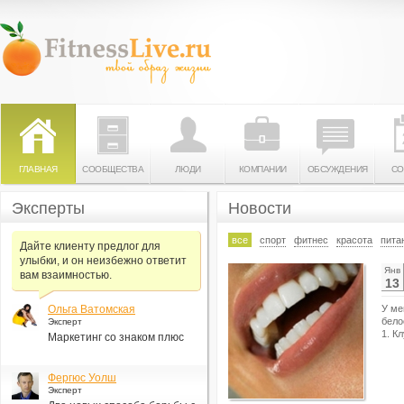
ГЛАВНАЯ
СООБЩЕСТВА
ЛЮДИ
КОМПАНИИ
ОБСУЖДЕНИЯ
СО
Эксперты
Новости
все
спорт
фитнес
красота
пита
Дайте клиенту предлог для
улыбки, и он неизбежно ответит
Янв
вам взаимностью.
13
Ольга Ватомская
У ме
бело
Эксперт
1. К
Маркетинг со знаком плюс
Фергюс Уолш
Эксперт