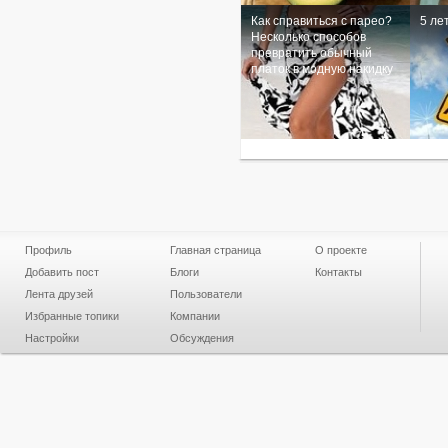
Как справиться с парео?
5 ле
Несколько способов
превратить обычный
платок в модную накидку
Профиль
Главная страница
О проекте
Добавить пост
Блоги
Контакты
Лента друзей
Пользователи
Избранные топики
Компании
Настройки
Обсуждения